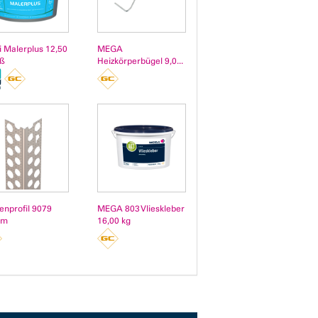
i Malerplus 12,50
MEGA
iß
Heizkörperbügel 9,0...
enprofil 9079
MEGA 803 Vlieskleber
 m
16,00 kg