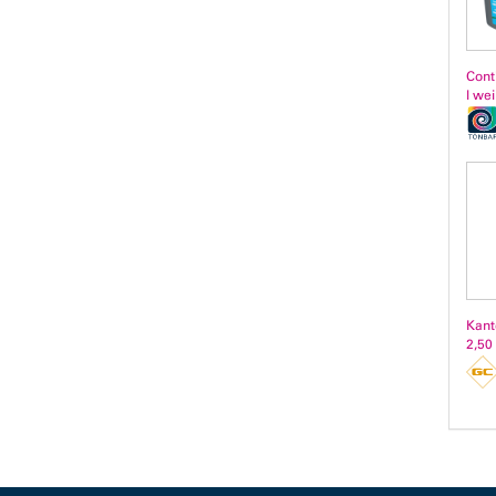
Cont
l we
Kant
2,50