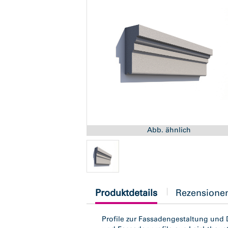
Abb. ähnlich
current
Produktdetails
Rezensione
tab:
Profile zur Fassadengestaltung und 