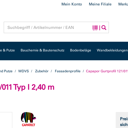
Mein Konto
Meine Filiale
Merkz
 & Putze
Bauchemie & Bautenschutz
Bodenbeläge
Wandbekleidungen
d Putze
WDVS
Zubehör
Fassadenprofile
Capapor Gurtprofil 121/011
011 Typ I 2,40 m
Prei
sich