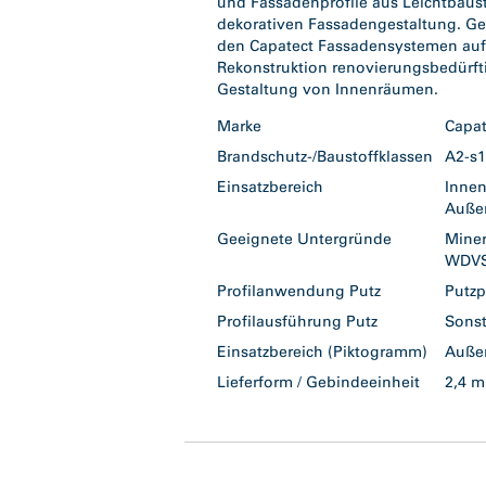
und Fassadenprofile aus Leichtbaust
dekorativen Fassadengestaltung. Ge
den Capatect Fassadensystemen auf
Rekonstruktion renovierungsbedürfti
Gestaltung von Innenräumen.
Marke
Capa
Brandschutz-/Baustoffklassen
A2-s
Einsatzbereich
Inne
Auß
Geeignete Untergründe
Mine
WDV
Profilanwendung Putz
Putzp
Profilausführung Putz
Sonst
Einsatzbereich (Piktogramm)
Auße
Lieferform / Gebindeeinheit
2,4 