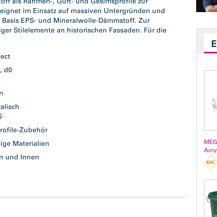
off als Rahmen-, Gurt- und Gesimsprofile zur
eignet im Einsatz auf massiven Untergründen und
 Basis EPS- und Mineralwolle-Dämmstoff. Zur
ger Stilelemente an historischen Fassaden. Für die
tect
1, d0
n
en
ralisch
S
rofile-Zubehör
MEG
ige Materialien
Acry
n und Innen
m