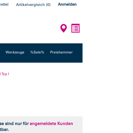
ettel
Anmelden
Artikelvergleich
(
0
)
Werkzeuge
%Sale%
Preishammer
 Typ I
se sind nur für
angemeldete Kunden
tbar.