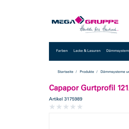
Zum
Zum
Inhalt
Navigationsmenü
springen
springen
Farben
Lacke & Lasuren
Dämmsysteme
Startseite
Produkte
Dämmsysteme un
Capapor Gurtprofil 121/
Artikel
3175989