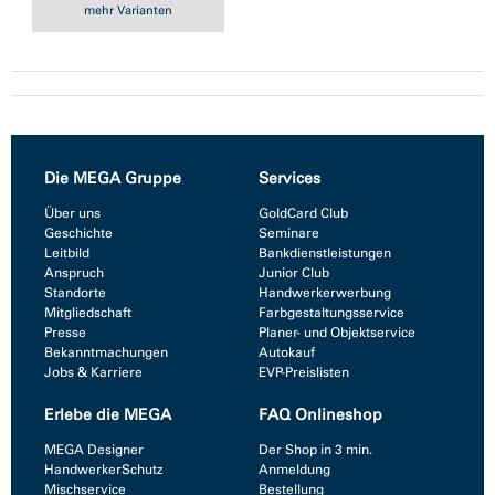
mehr Varianten
Die MEGA Gruppe
Services
Über uns
GoldCard Club
Geschichte
Seminare
Leitbild
Bankdienstleistungen
Anspruch
Junior Club
Standorte
Handwerkerwerbung
Mitgliedschaft
Farbgestaltungsservice
Presse
Planer- und Objektservice
Bekanntmachungen
Autokauf
Jobs & Karriere
EVP-Preislisten
Erlebe die MEGA
FAQ Onlineshop
MEGA Designer
Der Shop in 3 min.
HandwerkerSchutz
Anmeldung
Mischservice
Bestellung