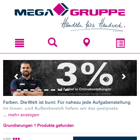
Zum
Zum
Inhal
Navi
sprin
sprin
Farben. Die Welt ist bunt: Für nahezu jede Aufgabenstellung
im Innen- und Außenbereich liefern wir das geeignete
Beschichtungssystem und damit die passenden Materialien für
... mehr anzeigen
Fassade, Boden, Wand und Decke:
Außenfarben
,
Innenfarben
,
Grundierungen 1 Produkte gefunden
Grundierungen
,
Spachtelmassen
,
Fußbodenbeschichtungen
,
Volltonfarben
,
Abtönkonzentrate
, Beschichtungsstoffe für
dekorative Wandtechniken. Alles in handwerksgerechter