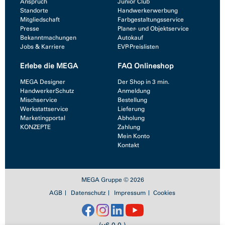
Anspruch
Junior Club
Standorte
Handwerkerwerbung
Mitgliedschaft
Farbgestaltungsservice
Presse
Planer- und Objektservice
Bekanntmachungen
Autokauf
Jobs & Karriere
EVP-Preislisten
Erlebe die MEGA
FAQ Onlineshop
MEGA Designer
Der Shop in 3 min.
HandwerkerSchutz
Anmeldung
Mischservice
Bestellung
Werkstattservice
Lieferung
Marketingportal
Abholung
KONZEPTE
Zahlung
Mein Konto
Kontakt
MEGA Gruppe © 2026
AGB
Datenschutz
Impressum
Cookies