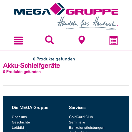
Zum
Zum
Inhal
Navi
sprin
sprin
0 Produkte gefunden
Akku-Schleifgeräte
0 Produkte gefunden
Die MEGA Gruppe
Services
Über uns
GoldCard Club
Geschichte
Seminare
Leitbild
Bankdienstleistungen