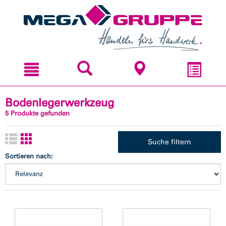
Zum
Zum
Inhal
Navi
sprin
sprin
Bodenlegerwerkzeug
5 Produkte gefunden
Suche filtern
Sortieren nach: