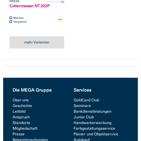
FRIESS
(0)
Cuttermesser NT 202P
Merken
Vergleich
mehr Varianten
Die MEGA Gruppe
Services
Über uns
GoldCard Club
Geschichte
Seminare
Leitbild
Bankdienstleistungen
Anspruch
Junior Club
Standorte
Handwerkerwerbung
Mitgliedschaft
Farbgestaltungsservice
Presse
Planer- und Objektservice
Bekanntmachungen
Autokauf