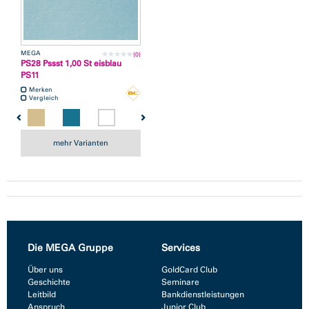
MEGA
(0)
PS28 Pssst 1,00 St eisblau
PS11
Merken
Vergleich
mehr Varianten
Die MEGA Gruppe
Services
Über uns
GoldCard Club
Geschichte
Seminare
Leitbild
Bankdienstleistungen
Anspruch
Junior Club