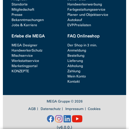
Standorte
Handwerkerwerbung
Mitgliedschaft
Farbgestaltungsservice
Presse
Planer- und Objektservice
Bekanntmachungen
Autokauf
Jobs & Karriere
EVP-Preislisten
Erlebe die MEGA
FAQ Onlineshop
MEGA Designer
Der Shop in 3 min.
HandwerkerSchutz
Anmeldung
Mischservice
Bestellung
Werkstattservice
Lieferung
Marketingportal
Abholung
KONZEPTE
Zahlung
Mein Konto
Kontakt
MEGA Gruppe © 2026
AGB
Datenschutz
Impressum
Cookies
(v6.0.0.)