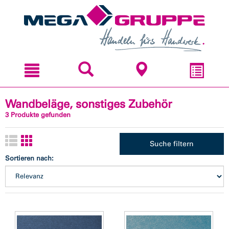
Zum
Zum
Inhal
Navi
sprin
sprin
Wandbeläge, sonstiges Zubehör
3 Produkte gefunden
Suche filtern
Sortieren nach: