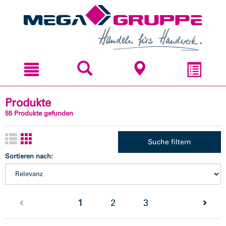
Zum
Zum
Inhal
Navi
sprin
sprin
Produkte
55 Produkte gefunden
Suche filtern
Sortieren nach:
(current)
1
2
3