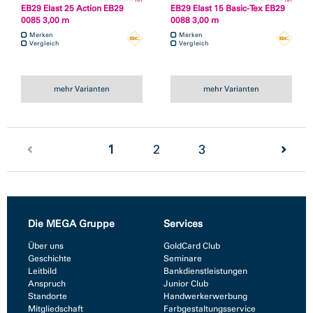
EB29 Elast 25 Action EB29
EB29 Elast 15 Basic-Tex EB29
0085 3,00 m
0088 3,00 m
Merken
Merken
Vergleich
Vergleich
mehr Varianten
mehr Varianten
(current)
1
2
3
Die MEGA Gruppe
Services
Über uns
GoldCard Club
Geschichte
Seminare
Leitbild
Bankdienstleistungen
Anspruch
Junior Club
Standorte
Handwerkerwerbung
Mitgliedschaft
Farbgestaltungsservice