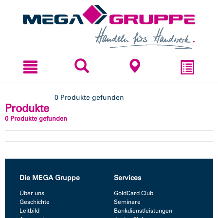
Zum
Zum
Inhal
Navi
sprin
sprin
0 Produkte gefunden
Produkte
0 Produkte gefunden
Die MEGA Gruppe
Services
Über uns
GoldCard Club
Geschichte
Seminare
Leitbild
Bankdienstleistungen