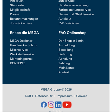
Anspruch
Junior Club
Standorte
Handwerkerwerbung
Mitgliedschaft
Farbgestaltungsservice
Presse
Planer- und Objektservice
Bekanntmachungen
Autokauf
Jobs & Karriere
EVP-Preislisten
Erlebe die MEGA
FAQ Onlineshop
MEGA Designer
Der Shop in 3 min.
HandwerkerSchutz
Anmeldung
Mischservice
Bestellung
Werkstattservice
Lieferung
Marketingportal
Abholung
KONZEPTE
Zahlung
Mein Konto
Kontakt
MEGA Gruppe © 2026
AGB
Datenschutz
Impressum
Cookies