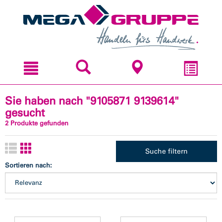
Zum
Zum
Inhal
Navi
sprin
sprin
Sie haben nach "9105871 9139614"
gesucht
2 Produkte gefunden
Suche filtern
Sortieren nach: