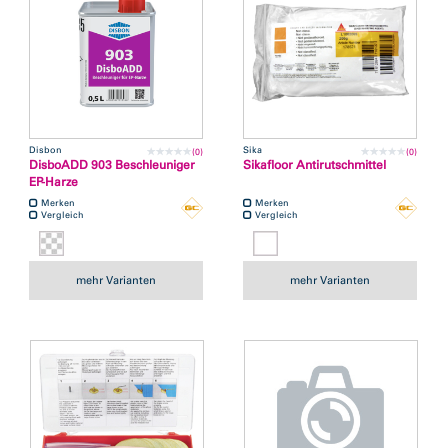
Disbon
Sika
(0)
(0)
DisboADD 903 Beschleuniger
Sikafloor Antirutschmittel
EP-Harze
Merken
Merken
Vergleich
Vergleich
mehr Varianten
mehr Varianten