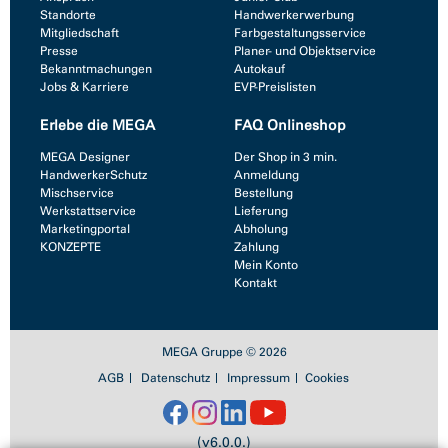
Standorte
Handwerkerwerbung
Mitgliedschaft
Farbgestaltungsservice
Presse
Planer- und Objektservice
Bekanntmachungen
Autokauf
Jobs & Karriere
EVP-Preislisten
Erlebe die MEGA
FAQ Onlineshop
MEGA Designer
Der Shop in 3 min.
HandwerkerSchutz
Anmeldung
Mischservice
Bestellung
Werkstattservice
Lieferung
Marketingportal
Abholung
KONZEPTE
Zahlung
Mein Konto
Kontakt
MEGA Gruppe © 2026
AGB
Datenschutz
Impressum
Cookies
(v6.0.0.)