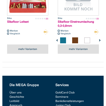
Sika
Sika
(0)
(0)
Sikafloor Leitset
Sikafloor Einstreumischung
0,3-0,8mm
Merken
Merken
Vergleich
Vergleich
mehr Varianten
mehr Varianten
Die MEGA Gruppe
Services
Über uns
GoldCard Club
Geschichte
Seminare
Leitbild
Bankdienstleistungen
Anspruch
Junior Club