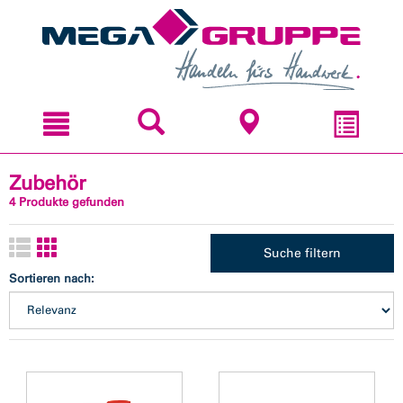
Zum
Zum
Inhal
Navi
sprin
sprin
Zubehör
4 Produkte gefunden
Suche filtern
Sortieren nach: