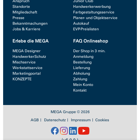
Anspruch
Junior Club
Standorte
Handwerkerwerbung
Mitgliedschaft
Farbgestaltungsservice
Presse
Planer- und Objektservice
Bekanntmachungen
Autokauf
Jobs & Karriere
EVP-Preislisten
Erlebe die MEGA
FAQ Onlineshop
MEGA Designer
Der Shop in 3 min.
HandwerkerSchutz
Anmeldung
Mischservice
Bestellung
Werkstattservice
Lieferung
Marketingportal
Abholung
KONZEPTE
Zahlung
Mein Konto
Kontakt
MEGA Gruppe © 2026
AGB
Datenschutz
Impressum
Cookies