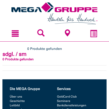
Zum
Zum
Inhal
Navi
sprin
sprin
0 Produkte gefunden
sdgl. / sm
0 Produkte gefunden
Die MEGA Gruppe
Services
Über uns
GoldCard Club
Geschichte
Seminare
Leitbild
Bankdienstleistungen