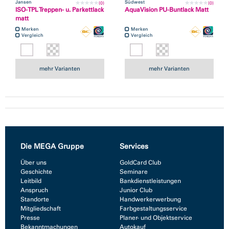
Jansen
Südwest
(0)
(0)
ISO-TPL Treppen- u. Parkettlack
AquaVision PU-Buntlack Matt
matt
Merken
Merken
Vergleich
Vergleich
mehr Varianten
mehr Varianten
Die MEGA Gruppe
Services
Über uns
GoldCard Club
Geschichte
Seminare
Leitbild
Bankdienstleistungen
Anspruch
Junior Club
Standorte
Handwerkerwerbung
Mitgliedschaft
Farbgestaltungsservice
Presse
Planer- und Objektservice
Bekanntmachungen
Autokauf