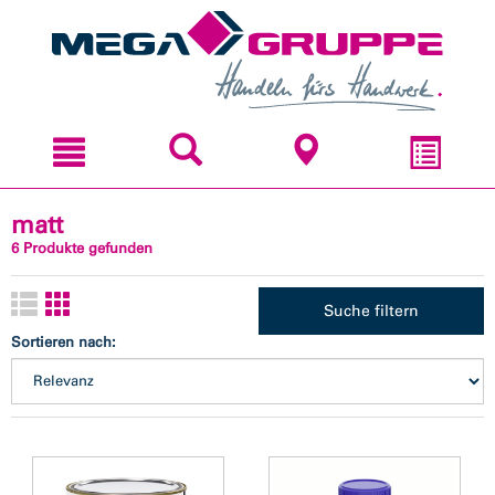
Zum
Zum
Inhal
Navi
sprin
sprin
matt
6 Produkte gefunden
Suche filtern
Sortieren nach: