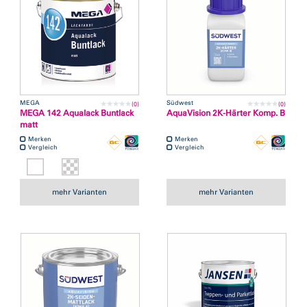
MEGA
Südwest
(0)
(0)
MEGA 142 Aqualack Buntlack
AquaVision 2K-Härter Komp. B
matt
Merken
Merken
Vergleich
Vergleich
mehr Varianten
mehr Varianten