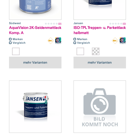
Südwest
Jansen
(0)
(0)
AquaVision 2K-Seidenmattlack
ISO-TPL Treppen- u. Parkettlack
Komp. A
halbmatt
Merken
Merken
Vergleich
Vergleich
mehr Varianten
mehr Varianten