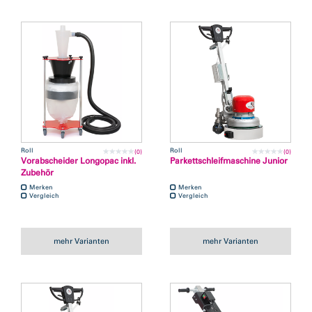
Roll
Roll
(0)
(0)
Vorabscheider Longopac inkl.
Parkettschleifmaschine Junior
Zubehör
Merken
Merken
Vergleich
Vergleich
mehr Varianten
mehr Varianten