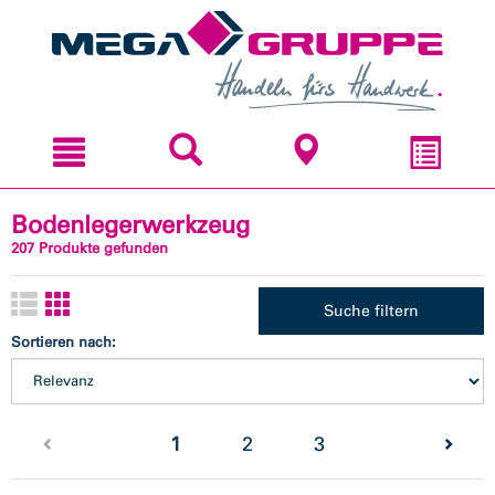
Zum
Zum
Inhal
Navi
sprin
sprin
Bodenlegerwerkzeug
207 Produkte gefunden
Suche filtern
Sortieren nach:
(current)
1
2
3