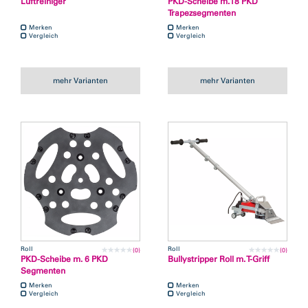
Luftreiniger
PKD-Scheibe m.18 PKD
Trapezsegmenten
Merken
Merken
Vergleich
Vergleich
mehr Varianten
mehr Varianten
Roll
Roll
(0)
(0)
PKD-Scheibe m. 6 PKD
Bullystripper Roll m. T-Griff
Segmenten
Merken
Merken
Vergleich
Vergleich