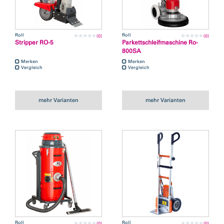
Roll
Roll
(0)
(0)
Stripper RO-5
Parkettschleifmaschine Ro-
800SA
Merken
Merken
Vergleich
Vergleich
mehr Varianten
mehr Varianten
Roll
Roll
(0)
(0)