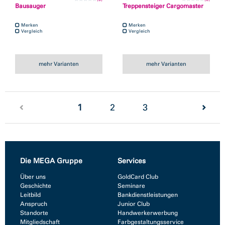
Bausauger
Treppensteiger Cargomaster
Merken
Merken
Vergleich
Vergleich
mehr Varianten
mehr Varianten
(current)
1
2
3
Die MEGA Gruppe
Services
Über uns
GoldCard Club
Geschichte
Seminare
Leitbild
Bankdienstleistungen
Anspruch
Junior Club
Standorte
Handwerkerwerbung
Mitgliedschaft
Farbgestaltungsservice