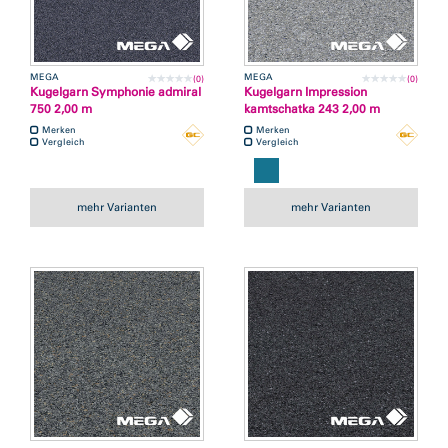
MEGA
MEGA
(0)
(0)
Kugelgarn Symphonie admiral
Kugelgarn Impression
750 2,00 m
kamtschatka 243 2,00 m
Merken
Merken
Vergleich
Vergleich
mehr Varianten
mehr Varianten