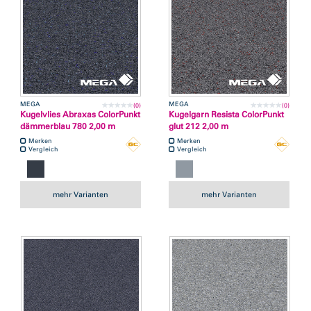
MEGA
MEGA
(0)
(0)
Kugelvlies Abraxas ColorPunkt
Kugelgarn Resista ColorPunkt
dämmerblau 780 2,00 m
glut 212 2,00 m
Merken
Merken
Vergleich
Vergleich
mehr Varianten
mehr Varianten