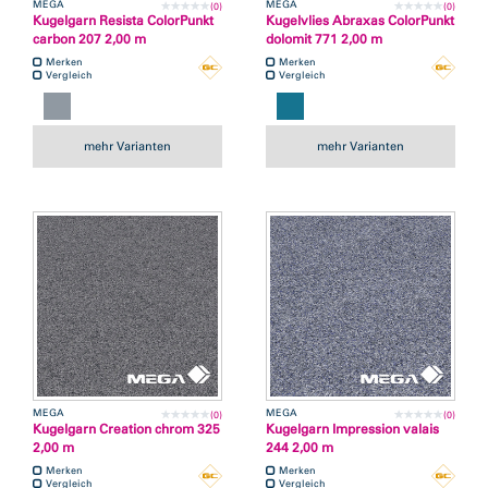
MEGA
MEGA
(0)
(0)
Kugelgarn Resista ColorPunkt
Kugelvlies Abraxas ColorPunkt
carbon 207 2,00 m
dolomit 771 2,00 m
Merken
Merken
Vergleich
Vergleich
mehr Varianten
mehr Varianten
MEGA
MEGA
(0)
(0)
Kugelgarn Creation chrom 325
Kugelgarn Impression valais
2,00 m
244 2,00 m
Merken
Merken
Vergleich
Vergleich