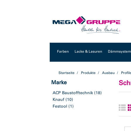
Zum
Zum
Inhalt
Navigationsmenü
springen
springen
Farben
Lacke & Lasuren
Dämmsysteme
Startseite
Produkte
Ausbau
Profil
Sch
Marke
ACP Baustofftechnik
(18)
Knauf
(10)
Festool
(1)