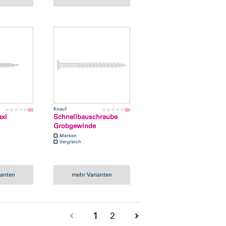
Knauf
(0)
(0)
xi
Schnellbauschraube
Grobgewinde
Merken
Vergleich
ianten
mehr Varianten
(current)
1
2