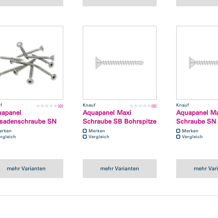
f
Knauf
Knauf
(0)
(0)
apanel
Aquapanel Maxi
Aquapanel Ma
sadenschraube SN
Schraube SB Bohrspitze
Schraube SN
erken
Merken
Merken
rgleich
Vergleich
Vergleich
mehr Varianten
mehr Varianten
mehr Var