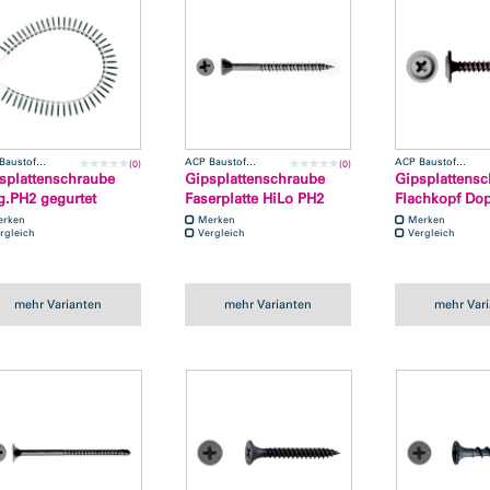
ACP Baustofftechnik
ACP Baustofftechnik
ACP Baustofftechnik
(0)
(0)
splattenschraube
Gipsplattenschraube
Gipsplattens
g.PH2 gegurtet
Faserplatte HiLo PH2
Flachkopf Do
erken
Merken
Merken
rgleich
Vergleich
Vergleich
mehr Varianten
mehr Varianten
mehr Var