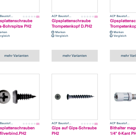
ACP Baustofftechnik
ACP Baustofftechnik
ACP Baustofftechnik
(0)
(0)
splattenschraube
Gipsplattenschraube
Gipsplattens
s-Bohrspitze PH2
Trompetenkopf D.PH2
Trompetenkop
erken
Merken
Merken
rgleich
Vergleich
Vergleich
mehr Varianten
mehr Varianten
mehr Var
ACP Baustofftechnik
ACP Baustofftechnik
ACP Baustofftechnik
(0)
(0)
splattenschrauben
Gips auf Gips-Schraube
Bithalter mag
filverbind.PH2
PH2
1/4" 6-Kant P