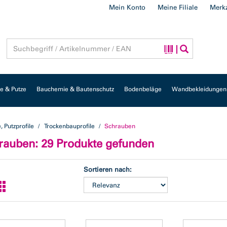
Mein Konto
Meine Filiale
Merkz
 & Putze
Bauchemie & Bautenschutz
Bodenbeläge
Wandbekleidungen
e, Putzprofile
Trockenbauprofile
Schrauben
rauben
: 29 Produkte gefunden
Sortieren nach: