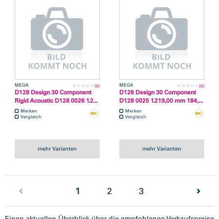
MEGA
MEGA
(0)
(0)
D128 Design 30 Component
D128 Design 30 Component
Rigid Acoustic D128 0026 1.2...
D128 0025 1.219,00 mm 184,...
Merken
Merken
Vergleich
Vergleich
mehr Varianten
mehr Varianten
(current)
1
2
3
Einen aktuellen Überblick über die empfohlenen Verkaufspreise