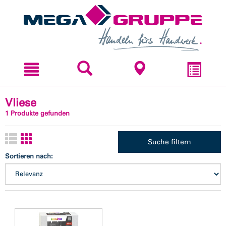
Zum
Zum
Inhal
Navi
sprin
sprin
Vliese
1 Produkte gefunden
Suche filtern
Sortieren nach: