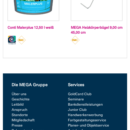
Conti Malerplus 12,50 l weiß
MEGA Heizkörperbügel 9,00 cm
45,00 cm
Die MEGA Gruppe
Services
Über uns
GoldCard Club
Geschichte
Seminare
Leitbild
Bankdienstleistungen
Anspruch
Junior Club
Standorte
Handwerkerwerbung
Mitgliedschaft
Farbgestaltungsservice
Presse
Planer- und Objektservice