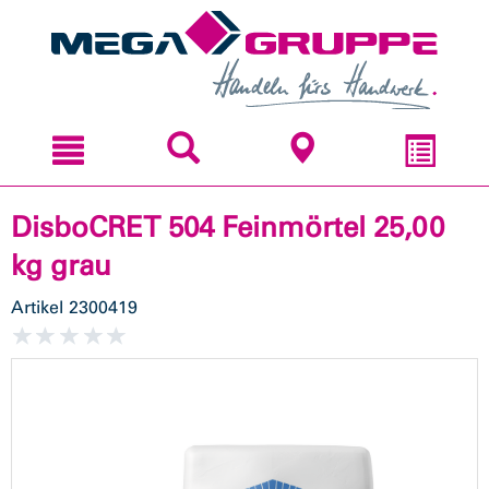
Zum
Zum
Inhal
Navi
sprin
sprin
DisboCRET 504 Feinmörtel 25,00
kg grau
Artikel
2300419