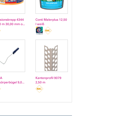
isionskrepp 4344
Conti Malerplus 12,50
0 m 30,00 mm o...
l weiß
A
Kantenprofil 9079
körperbügel 9,0...
2,50 m