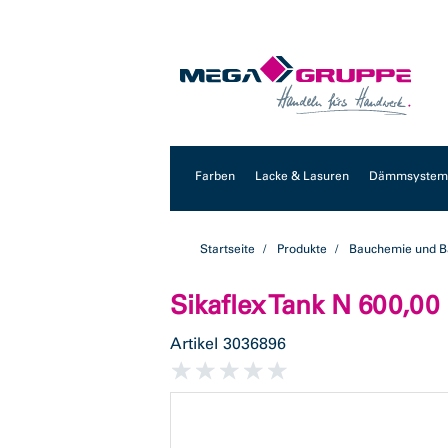
Zum
Zum
Inhalt
Navigationsmenü
springen
springen
Farben
Lacke & Lasuren
Dämmsysteme
Startseite
Produkte
Bauchemie und B
Sikaflex Tank N 600,00
Artikel
3036896