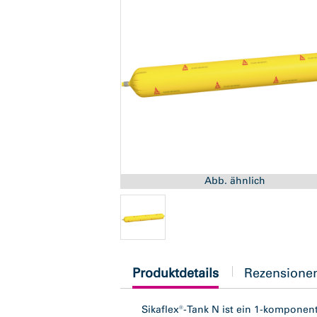
Abb. ähnlich
current
Produktdetails
Rezensione
tab:
Sikaflex®-Tank N ist ein 1-komponent