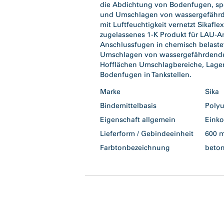
die Abdichtung von Bodenfugen, spe
und Umschlagen von wassergefährde
mit Luftfeuchtigkeit vernetzt Sikafle
zugelassenes 1-K Produkt für LAU-
Anschlussfugen in chemisch belaste
Umschlagen von wassergefährdenden 
Hofflächen Umschlagbereiche, Lager
Bodenfugen in Tankstellen.
Marke
Sika
Bindemittelbasis
Poly
Eigenschaft allgemein
Eink
Lieferform / Gebindeeinheit
600 
Farbtonbezeichnung
beto