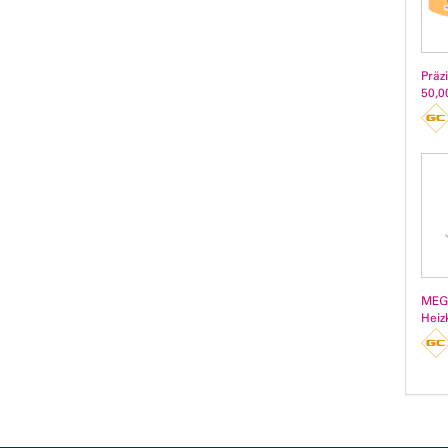
Präz
50,0
MEG
Heiz