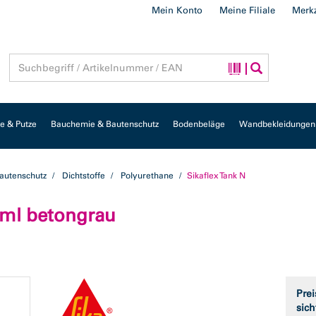
Mein Konto
Meine Filiale
Merkz
 & Putze
Bauchemie & Bautenschutz
Bodenbeläge
Wandbekleidungen
autenschutz
Dichtstoffe
Polyurethane
Sikaflex Tank N
 ml betongrau
Prei
sich