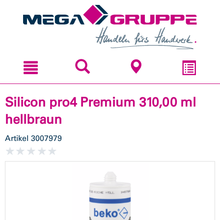
Zum
Zum
Inhal
Navi
sprin
sprin
Silicon pro4 Premium 310,00 ml
hellbraun
Artikel
3007979