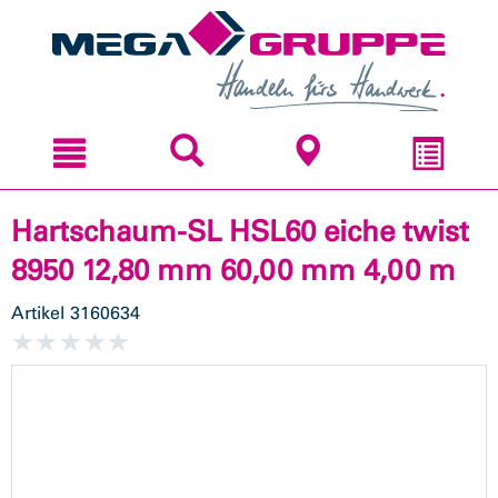
Zum
Zum
Inhal
Navi
sprin
sprin
Hartschaum-SL HSL60 eiche twist
8950 12,80 mm 60,00 mm 4,00 m
Artikel
3160634