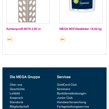
Kantenprofil 9079 2,50 m
MEGA 803 Vlieskleber 16,00 kg
Die MEGA Gruppe
Services
Über uns
GoldCard Club
Geschichte
Seminare
Leitbild
Bankdienstleistungen
Anspruch
Junior Club
Standorte
Handwerkerwerbung
Mitgliedschaft
Farbgestaltungsservice