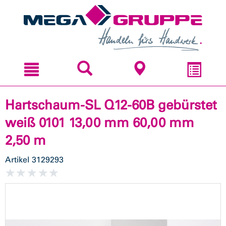
Zum
Zum
Inhal
Navi
sprin
sprin
Hartschaum-SL Q12-60B gebürstet
weiß 0101 13,00 mm 60,00 mm
2,50 m
Artikel
3129293