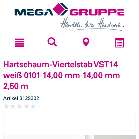
Zum
Zum
Inhal
Navi
sprin
sprin
Hartschaum-Viertelstab VST14
weiß 0101 14,00 mm 14,00 mm
2,50 m
Artikel
3129302