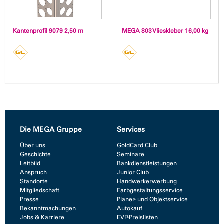
Kantenprofil 9079 2,50 m
MEGA 803 Vlieskleber 16,00 kg
Die MEGA Gruppe
Services
Über uns
GoldCard Club
Geschichte
Seminare
Leitbild
Bankdienstleistungen
Anspruch
Junior Club
Standorte
Handwerkerwerbung
Mitgliedschaft
Farbgestaltungsservice
Presse
Planer- und Objektservice
Bekanntmachungen
Autokauf
Jobs & Karriere
EVP-Preislisten