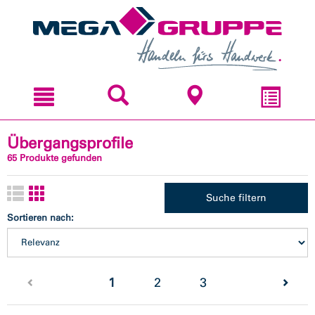
Zum
Zum
Inhal
Navi
sprin
sprin
Übergangsprofile
65 Produkte gefunden
Suche filtern
Sortieren nach:
(current)
1
2
3