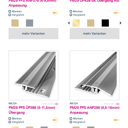
PM29 PPS ANP376 (4-9,5mm)
PM29 ÜP438-SK Übergang Alu
Anpassung
Merken
Merken
Vergleich
Vergleich
mehr Varianten
mehr Varianten
MEGA
MEGA
(0)
(0)
PM29 PPS ÜP388 (5-11,5mm)
PM29 PPS ANP286 (6,5-16mm)
Übergang
Anpassung
Merken
Merken
Vergleich
Vergleich