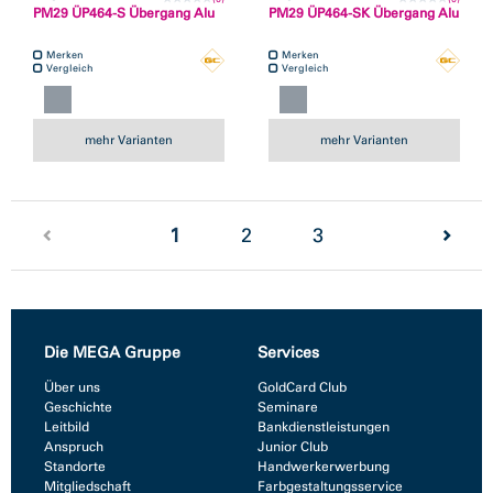
PM29 ÜP464-S Übergang Alu
PM29 ÜP464-SK Übergang Alu
Merken
Merken
Vergleich
Vergleich
mehr Varianten
mehr Varianten
(current)
1
2
3
Die MEGA Gruppe
Services
Über uns
GoldCard Club
Geschichte
Seminare
Leitbild
Bankdienstleistungen
Anspruch
Junior Club
Standorte
Handwerkerwerbung
Mitgliedschaft
Farbgestaltungsservice