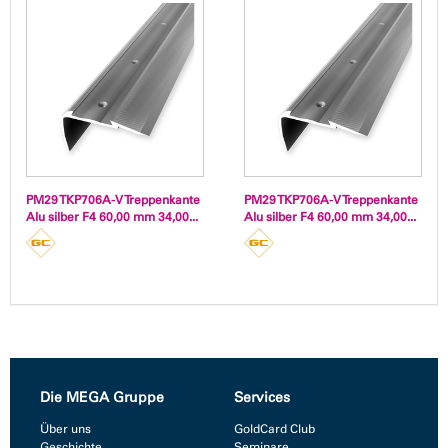
PM29 TKP706A-V Treppenkante
PM29 TKP706A-V Treppenkante
Alu silber F4 60,00 mm 34,00...
Alu silber F4 60,00 mm 34,00...
Die MEGA Gruppe
Services
Über uns
GoldCard Club
Geschichte
Seminare