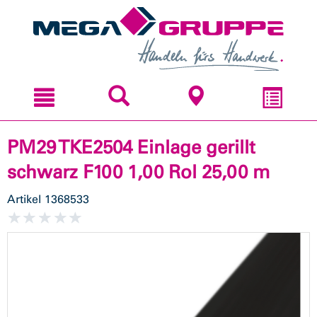
Zum
Zum
Inhal
Navi
sprin
sprin
PM29 TKE2504 Einlage gerillt
schwarz F100 1,00 Rol 25,00 m
Artikel
1368533