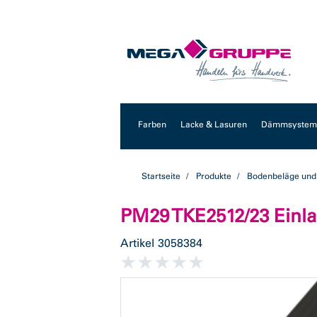
Zum
Zum
Inhalt
Navigationsmenü
springen
springen
Farben
Lacke & Lasuren
Dämmsysteme
Startseite
Produkte
Bodenbeläge und
PM29 TKE2512/23 Einla
Artikel
3058384