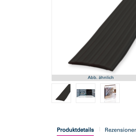
Abb. ähnlich
current
Produktdetails
Rezensione