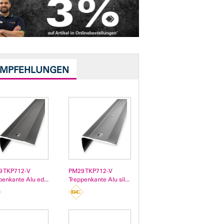
EMPFEHLUNGEN
 TKP712-V
PM29 TKP712-V
penkante Alu ed...
Treppenkante Alu sil...