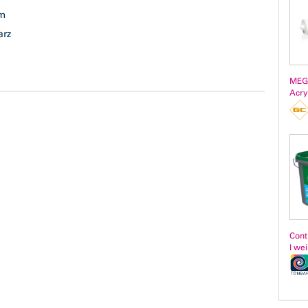
mm
arz
MEG
Acry
Cont
l we