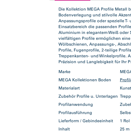
tab:
Die Kollektion MEGA Profile Metall b
Bodenverlegung und stilvolle Akzent
Anpassungsprofile oder spezielle T- 
Einsatzbereich die passenden Profil
Aluminium in elegantem Weiß oder S
vielfältigen Profile ermöglichen ein
Wölbschienen, Anpassungs-, Abschlus
Profile, Fugenprofile, 2-teilige Pr
Treppenkanten- und Winkelprofile. Al
Präzision und Langlebigkeit für Ihr P
Marke
ME
MEGA Kollektionen Boden
Profi
Materialart
Kuns
Zubehör Profile u. Unterlagen
Trepp
Profilanwendung
Zube
Profilausführung
Selb
Lieferform / Gebindeeinheit
1 Ro
Inhalt
25 