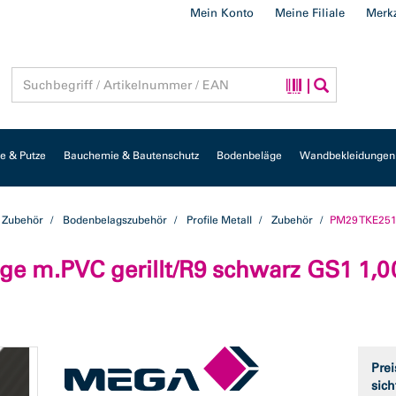
Mein Konto
Meine Filiale
Merkz
 & Putze
Bauchemie & Bautenschutz
Bodenbeläge
Wandbekleidungen
 Zubehör
Bodenbelagszubehör
Profile Metall
Zubehör
PM29 TKE2512
ge m.PVC gerillt/R9 schwarz GS1 1,0
Prei
sich