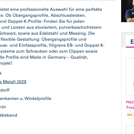
ietet eine professionelle Auswahl für eine perfekte
e. Ob Übergangsprofile, Abschlussleisten,
und Doppel-K-Profile: Finden Sie für jeden
e und Leisten aus eloxiertem, pulverbeschichtetem
chwarz, sowie aus Edelstahl und Messing. Die
e flexible Gestaltung: Übergangsprofile und
s- und Einfassprofile, filigrane EB- und Doppel-K-
ofilsysteme zum Schrauben oder zum Clippen sowie
le Profile sind Made in Germany – Qualität,
rojekt!
GA
le Metall 2029
tstoff
enkanten u. Winkelprofile
PM29
hör
Trep
stklebend
l
m