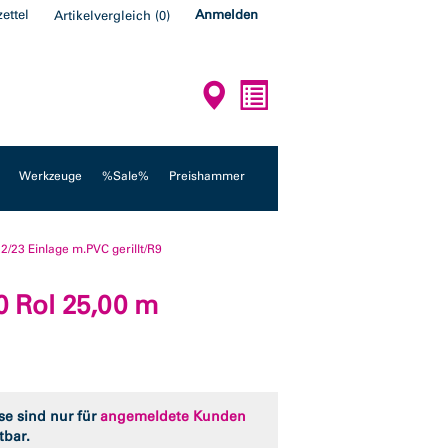
ettel
Anmelden
Artikelvergleich
(
0
)
Werkzeuge
%Sale%
Preishammer
/23 Einlage m.PVC gerillt/R9
0 Rol 25,00 m
se sind nur für
angemeldete Kunden
tbar.