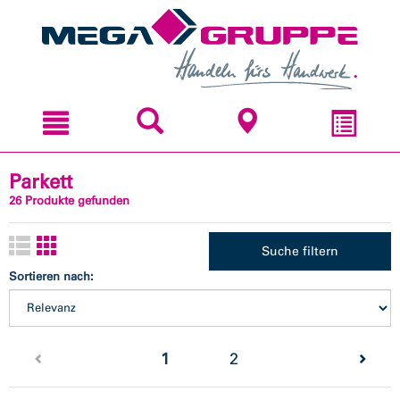
Zum
Zum
Inhal
Navi
sprin
sprin
Parkett
26 Produkte gefunden
Suche filtern
Sortieren nach:
(current)
1
2