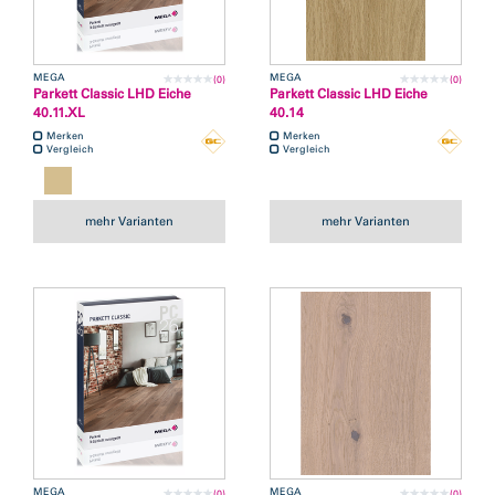
MEGA
MEGA
(0)
(0)
Parkett Classic LHD Eiche
Parkett Classic LHD Eiche
40.11.XL
40.14
Merken
Merken
Vergleich
Vergleich
mehr Varianten
mehr Varianten
MEGA
MEGA
(0)
(0)