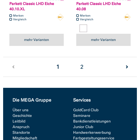
Parkett Classic LHD Eiche
Parkett Classic LHD Eiche
40.10.XL
40.08
Merken
Merken
Vergleich
Vergleich
mehr Varianten
mehr Varianten
(current)
1
2
Die MEGA Gruppe
Services
Über uns
GoldCard Club
Geschichte
Seminare
Leitbild
Bankdienstleistungen
Anspruch
Junior Club
Standorte
Handwerkerwerbung
Mitgliedschaft
Farbgestaltungsservice