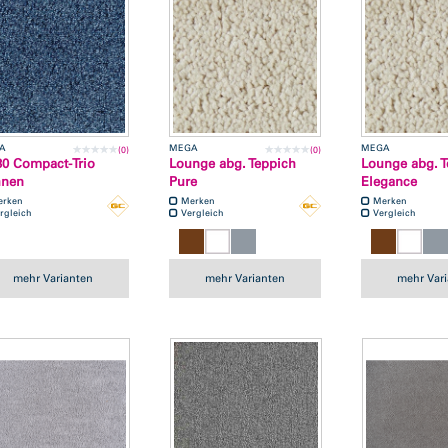
A
MEGA
MEGA
(0)
(0)
0 Compact-Trio
Lounge abg. Teppich
Lounge abg. T
hnen
Pure
Elegance
erken
Merken
Merken
rgleich
Vergleich
Vergleich
mehr Varianten
mehr Varianten
mehr Var