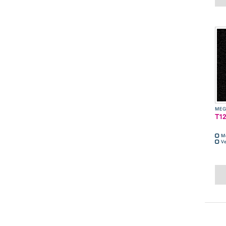
MEG
T12
M
Ve