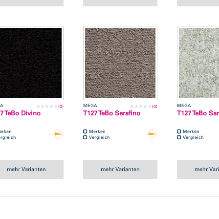
A
MEGA
MEGA
(0)
(0)
7 TeBo Divino
T127 TeBo Serafino
T127 TeBo Sa
erken
Merken
Merken
rgleich
Vergleich
Vergleich
mehr Varianten
mehr Varianten
mehr Var