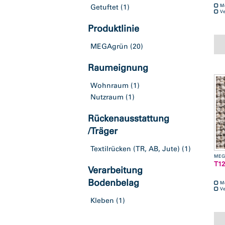
M
Getuftet
(1)
Ve
Produktlinie
MEGAgrün
(20)
Raumeignung
Wohnraum
(1)
Nutzraum
(1)
Rückenausstattung
/Träger
Textilrücken (TR, AB, Jute)
(1)
MEG
T12
Verarbeitung
Bodenbelag
M
Ve
Kleben
(1)