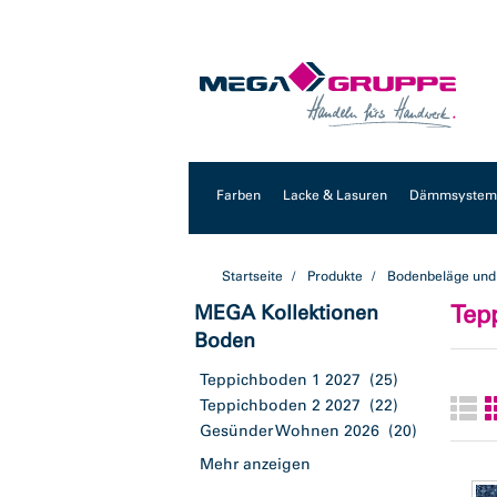
Zum
Zum
Inhalt
Navigationsmenü
springen
springen
Farben
Lacke & Lasuren
Dämmsysteme
Startseite
Produkte
Bodenbeläge und
Tep
MEGA Kollektionen
Boden
Teppichboden 1 2027
(25)
Teppichboden 2 2027
(22)
Gesünder Wohnen 2026
(20)
Mehr anzeigen