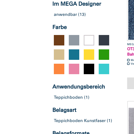
Im MEGA Designer
anwendbar
(13)
Farbe
MEG
OT3
Ba
M
Ve
Anwendungsbereich
Teppichboden
(1)
Belagsart
Teppichboden Kunstfaser
(1)
Belagsformate