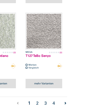
MEGA
(0)
(0)
ntiano
T127 TeBo Senyo
Merken
Vergleich
ianten
mehr Varianten
(current)
1
2
3
4