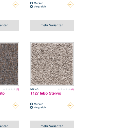
Merken
Vergleich
ianten
mehr Varianten
MEGA
(0)
(0)
ato
T127 TeBo Stelvio
Merken
Vergleich
ianten
mehr Varianten