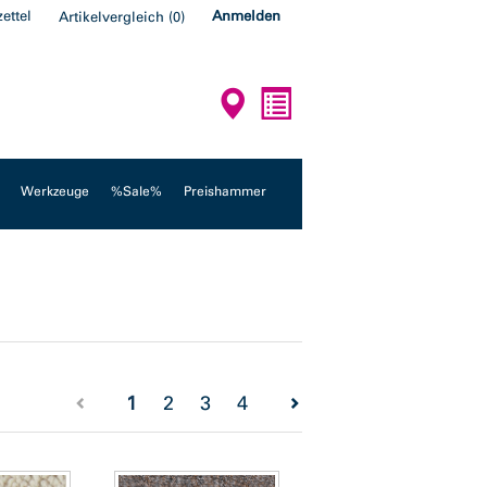
ettel
Anmelden
Artikelvergleich
(
0
)
Werkzeuge
%Sale%
Preishammer
(current)
1
2
3
4