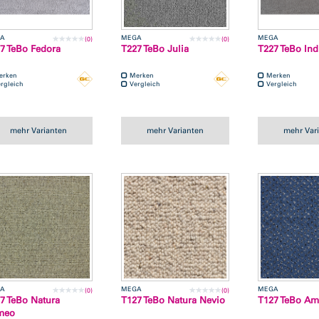
A
MEGA
MEGA
(0)
(0)
7 TeBo Fedora
T227 TeBo Julia
T227 TeBo Ind
erken
Merken
Merken
rgleich
Vergleich
Vergleich
mehr Varianten
mehr Varianten
mehr Var
A
MEGA
MEGA
(0)
(0)
7 TeBo Natura
T127 TeBo Natura Nevio
T127 TeBo Am
meo