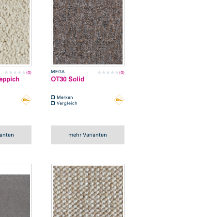
MEGA
(0)
(0)
eppich
OT30 Solid
Merken
Vergleich
ianten
mehr Varianten