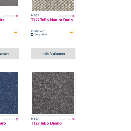
MEGA
(0)
(0)
ira
T127 TeBo Natura Dario
Merken
Vergleich
ianten
mehr Varianten
MEGA
(0)
(0)
aro
T127 TeBo Danilo