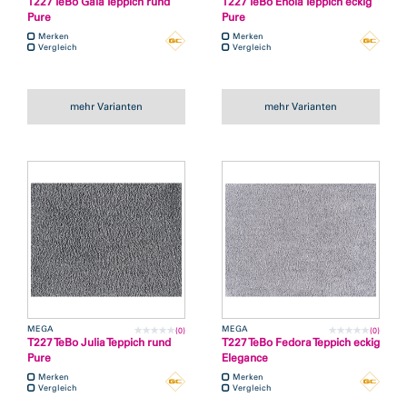
T227 TeBo Gala Teppich rund
T227 TeBo Enola Teppich eckig
Pure
Pure
Merken
Merken
Vergleich
Vergleich
mehr Varianten
mehr Varianten
MEGA
MEGA
(0)
(0)
T227 TeBo Julia Teppich rund
T227 TeBo Fedora Teppich eckig
Pure
Elegance
Merken
Merken
Vergleich
Vergleich