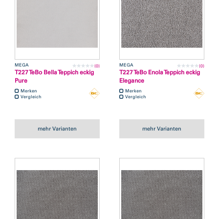
MEGA
MEGA
(0)
(0)
T227 TeBo Bella Teppich eckig
T227 TeBo Enola Teppich eckig
Pure
Elegance
Merken
Merken
Vergleich
Vergleich
mehr Varianten
mehr Varianten