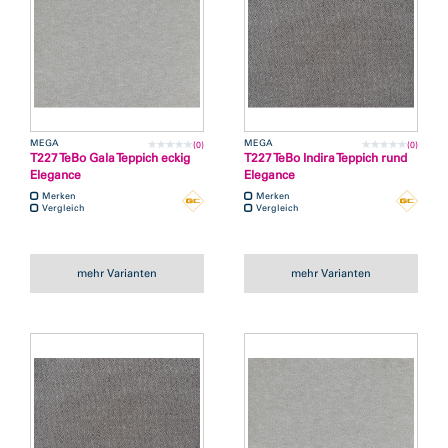
MEGA
MEGA
(0)
(0)
T227 TeBo Gala Teppich eckig
T227 TeBo Indira Teppich rund
Elegance
Elegance
Merken
Merken
Vergleich
Vergleich
mehr Varianten
mehr Varianten