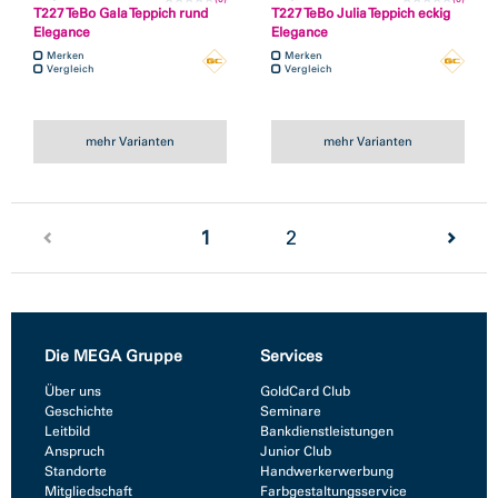
T227 TeBo Gala Teppich rund
T227 TeBo Julia Teppich eckig
Elegance
Elegance
Merken
Merken
Vergleich
Vergleich
mehr Varianten
mehr Varianten
(current)
1
2
Die MEGA Gruppe
Services
Über uns
GoldCard Club
Geschichte
Seminare
Leitbild
Bankdienstleistungen
Anspruch
Junior Club
Standorte
Handwerkerwerbung
Mitgliedschaft
Farbgestaltungsservice