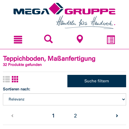
Zum
Zum
Inhal
Navi
sprin
sprin
Teppichboden, Maßanfertigung
32 Produkte gefunden
Suche filtern
Sortieren nach:
(current)
1
2