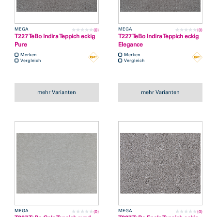
MEGA
MEGA
(0)
(0)
T227 TeBo Indira Teppich eckig
T227 TeBo Indira Teppich eckig
Pure
Elegance
Merken
Merken
Vergleich
Vergleich
mehr Varianten
mehr Varianten
MEGA
MEGA
(0)
(0)