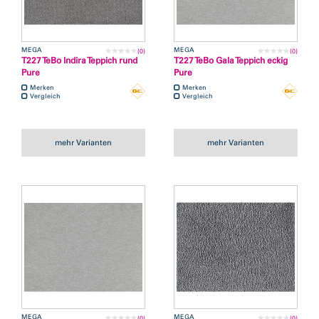
MEGA
MEGA
(0)
(0)
T227 TeBo Indira Teppich rund
T227 TeBo Gala Teppich eckig
Pure
Pure
Merken
Merken
Vergleich
Vergleich
mehr Varianten
mehr Varianten
MEGA
MEGA
(0)
(0)