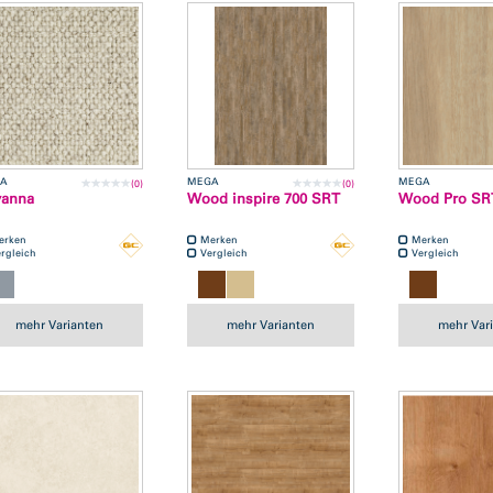
A
MEGA
MEGA
(0)
(0)
vanna
Wood inspire 700 SRT
Wood Pro SR
erken
Merken
Merken
rgleich
Vergleich
Vergleich
mehr Varianten
mehr Varianten
mehr Var