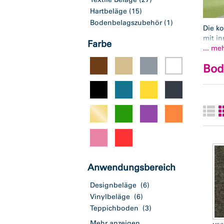
Hartbeläge
(15)
Bodenbelagszubehör
(1)
Die k
mit i
Farbe
konse
... me
unbeg
Bod
aktuel
und E
Wohn
Anwendungsbereich
Designbeläge
(6)
Vinylbeläge
(6)
Teppichboden
(3)
Mehr anzeigen