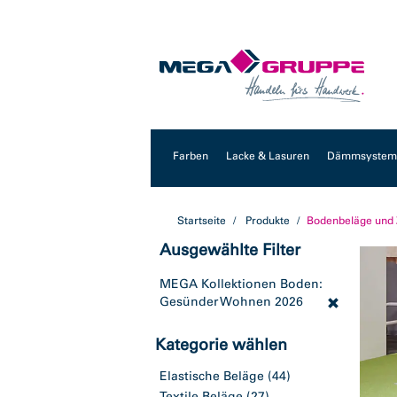
Zum
Zum
Inhalt
Navigationsmenü
springen
springen
Farben
Lacke & Lasuren
Dämmsysteme
Startseite
Produkte
Bodenbeläge und
Ausgewählte Filter
MEGA Kollektionen Boden:
Gesünder Wohnen 2026
Kategorie wählen
Elastische Beläge
(44)
Textile Beläge
(27)