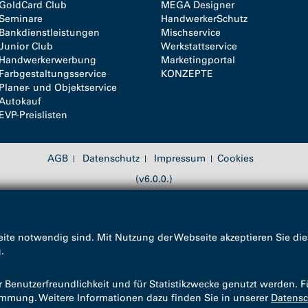
GoldCard Club
MEGA Designer
Seminare
HandwerkerSchutz
Bankdienstleistungen
Mischservice
Junior Club
Werkstattservice
Handwerkerwerbung
Marketingportal
Farbgestaltungsservice
KONZEPTE
Planer- und Objektservice
Autokauf
EVP-Preislisten
AGB
Datenschutz
Impressum
Cookies
(v6.0.0.)
ite notwendig sind. Mit Nutzung der Webseite akzeptieren Sie die
g
.
enutzerfreundlichkeit und für Statistikzwecke genutzt werden. F
timmung. Weitere Informationen dazu finden Sie in unserer
Datensc