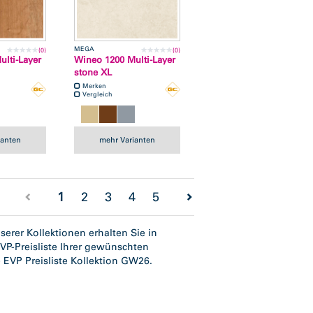
MEGA
(0)
(0)
lti-Layer
Wineo 1200 Multi-Layer
stone XL
Merken
Vergleich
ianten
mehr Varianten
(current)
1
2
3
4
5
erer Kollektionen erhalten Sie in
VP-Preisliste Ihrer gewünschten
e EVP Preisliste Kollektion GW26.