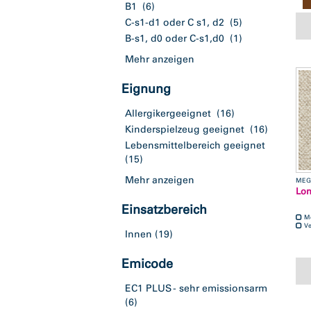
B1
(6)
C-s1-d1 oder C s1, d2
(5)
B-s1, d0 oder C-s1,d0
(1)
Mehr anzeigen
Eignung
Allergikergeeignet
(16)
Kinderspielzeug geeignet
(16)
Lebensmittelbereich geeignet
(15)
Mehr anzeigen
MEG
Lo
Einsatzbereich
M
Ve
Innen
(19)
Emicode
EC1 PLUS - sehr emissionsarm
(6)