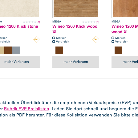
A
MEGA
MEGA
(0)
(0)
eo 1200 Klick stone
Wineo 1200 Klick wood
Wineo 1200 Mu
XL
wood XL
erken
Merken
Merken
rgleich
Vergleich
Vergleich
mehr Varianten
mehr Varianten
mehr Var
aktuellen Überblick über die empfohlenen Verkaufspreise (EVP) uns
er
Rubrik EVP-Preislisten
. Laden Sie dort schnell und bequem die E
tion als PDF herunter. Für diese Kollektion verwenden Sie bitte di