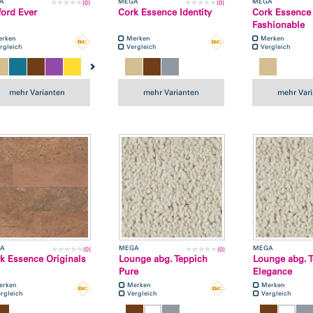
A
MEGA
MEGA
(0)
(0)
tford Ever
Cork Essence Identity
Cork Essence
Fashionable
erken
Merken
Merken
rgleich
Vergleich
Vergleich
mehr Varianten
mehr Varianten
mehr Var
A
MEGA
MEGA
(0)
(0)
k Essence Originals
Lounge abg. Teppich
Lounge abg. 
Pure
Elegance
erken
Merken
Merken
rgleich
Vergleich
Vergleich