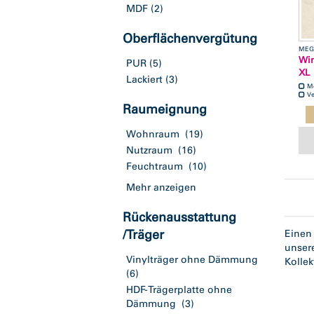
MDF
(2)
Oberflächenvergütung
MEG
Win
PUR
(5)
XL
Lackiert
(3)
M
Ve
Raumeignung
Wohnraum
(19)
Nutzraum
(16)
Feuchtraum
(10)
Mehr anzeigen
Rückenausstattung
/Träger
Einen 
unser
Vinylträger ohne Dämmung
Kollek
(6)
HDF-Trägerplatte ohne
Dämmung
(3)