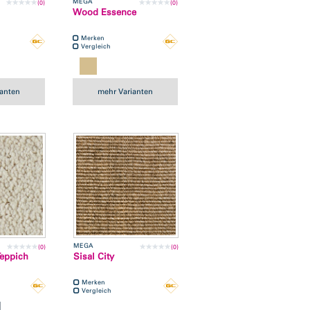
MEGA
(0)
(0)
Wood Essence
Merken
Vergleich
ianten
mehr Varianten
MEGA
(0)
(0)
Teppich
Sisal City
Merken
Vergleich