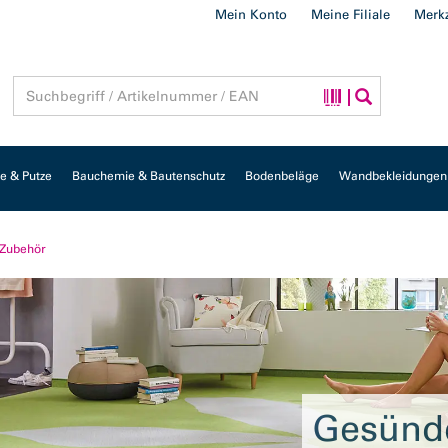
Mein Konto
Meine Filiale
Merkz
 & Putze
Bauchemie & Bautenschutz
Bodenbeläge
Wandbekleidungen
 Zubehör
Gesünd