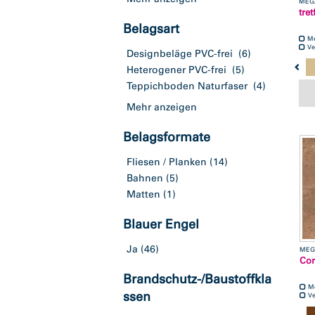
MEG
tre
Belagsart
M
Ve
Designbeläge PVC-frei
(6)
Heterogener PVC-frei
(5)
Teppichboden Naturfaser
(4)
Mehr anzeigen
Belagsformate
Fliesen / Planken
(14)
Bahnen
(5)
Matten
(1)
Blauer Engel
Ja
(46)
MEG
Cor
Brandschutz-/Baustoffkla
M
ssen
Ve