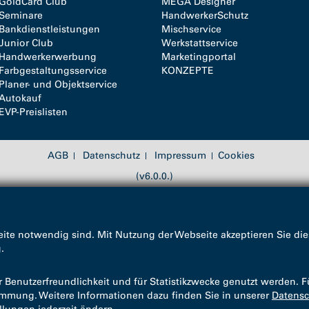
GoldCard Club
MEGA Designer
Seminare
HandwerkerSchutz
Bankdienstleistungen
Mischservice
Junior Club
Werkstattservice
Handwerkerwerbung
Marketingportal
Farbgestaltungsservice
KONZEPTE
Planer- und Objektservice
Autokauf
EVP-Preislisten
AGB
Datenschutz
Impressum
Cookies
(v6.0.0.)
ite notwendig sind. Mit Nutzung der Webseite akzeptieren Sie die
g
.
enutzerfreundlichkeit und für Statistikzwecke genutzt werden. F
timmung. Weitere Informationen dazu finden Sie in unserer
Datensc