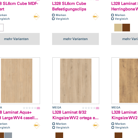
8 SL6cm Cube MDF-
L328 SL6cm Cube
L328 Laminat 
ert
Befestigungsclips
Herringbone W
erken
Merken
Merken
rgleich
Vergleich
Vergleich
mehr Varianten
mehr Varianten
mehr Var
A
MEGA
MEGA
(0)
(0)
8 Laminat Aqua+
L328 Laminat 8/32
L328 Laminat 
3 Large WV4 casell...
Kingsize WV2 ortega e...
Kingsize WV2 
erken
Merken
Merken
rgleich
Vergleich
Vergleich