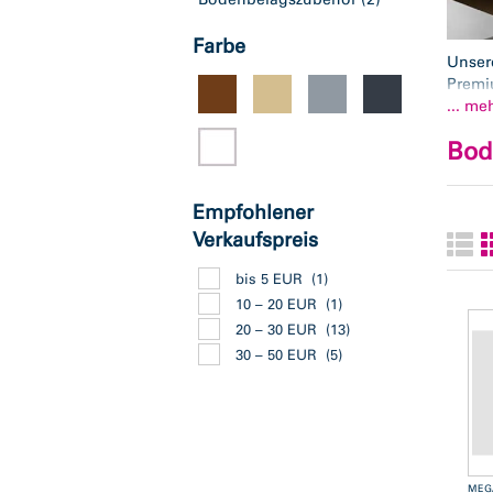
Farbe
Unser
Premi
Forma
... me
Kingsi
Bod
Kollek
und G
schmut
Empfohlener
Blauer
Verkaufspreis
MEGA 
bis 5 EUR
(1)
10 – 20 EUR
(1)
20 – 30 EUR
(13)
30 – 50 EUR
(5)
MEG