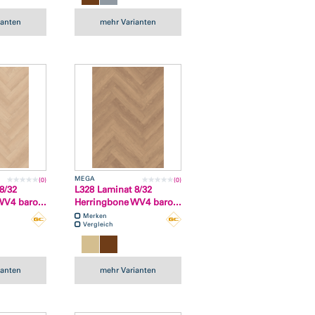
ianten
mehr Varianten
MEGA
(0)
(0)
8/32
L328 Laminat 8/32
V4 baro...
Herringbone WV4 baro...
Merken
Vergleich
ianten
mehr Varianten