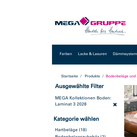
Zum
Zum
Inhalt
Navigationsmenü
springen
springen
Farben
Lacke & Lasuren
Dämmsysteme
Startseite
Produkte
Bodenbeläge und
Ausgewählte Filter
MEGA Kollektionen Boden:
Laminat 3 2028
Kategorie wählen
Hartbeläge
(18)
Bodenbelagszubehör
(2)