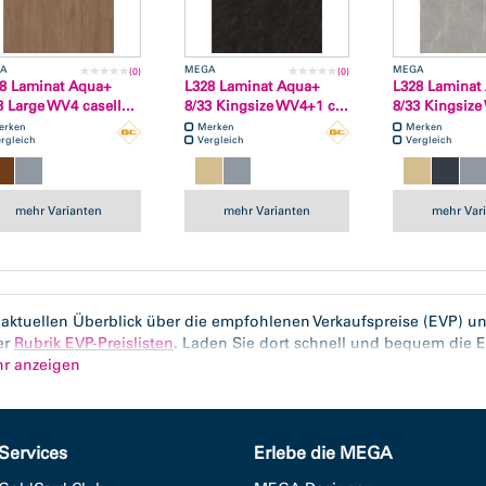
A
MEGA
MEGA
(0)
(0)
8 Laminat Aqua+
L328 Laminat Aqua+
L328 Laminat
3 Large WV4 casell...
8/33 Kingsize WV4+1 c...
8/33 Kingsize
erken
Merken
Merken
rgleich
Vergleich
Vergleich
mehr Varianten
mehr Varianten
mehr Var
aktuellen Überblick über die empfohlenen Verkaufspreise (EVP) uns
er
Rubrik EVP-Preislisten
. Laden Sie dort schnell und bequem die E
tion als PDF herunter. Für diese Kollektion verwenden Sie bitte die
hr anzeigen
Services
Erlebe die MEGA