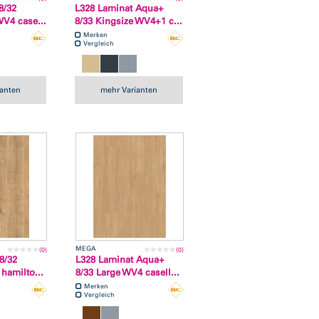
8/32
L328 Laminat Aqua+
V4 case...
8/33 Kingsize WV4+1 c...
Merken
Vergleich
ianten
mehr Varianten
MEGA
(0)
(0)
8/32
L328 Laminat Aqua+
hamilto...
8/33 Large WV4 casell...
Merken
Vergleich