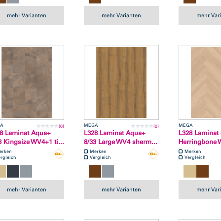
mehr Varianten
mehr Varianten
mehr Var
A
MEGA
MEGA
(0)
(0)
8 Laminat Aqua+
L328 Laminat Aqua+
L328 Laminat 
3 Kingsize WV4+1 ti...
8/33 Large WV4 sherm...
Herringbone W
erken
Merken
Merken
rgleich
Vergleich
Vergleich
mehr Varianten
mehr Varianten
mehr Var