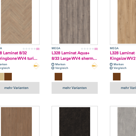
A
MEGA
MEGA
(0)
(0)
8 Laminat 8/32
L328 Laminat Aqua+
L328 Laminat 
ringbone WV4 turi...
8/33 Large WV4 sherm...
Kingsize WV2 
erken
Merken
Merken
rgleich
Vergleich
Vergleich
mehr Varianten
mehr Varianten
mehr Var