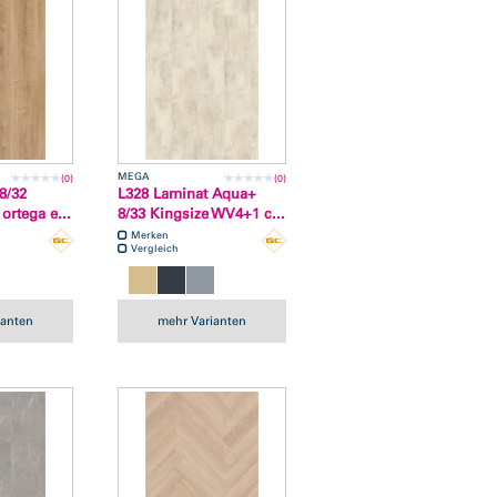
MEGA
(0)
(0)
8/32
L328 Laminat Aqua+
ortega e...
8/33 Kingsize WV4+1 c...
Merken
Vergleich
ianten
mehr Varianten