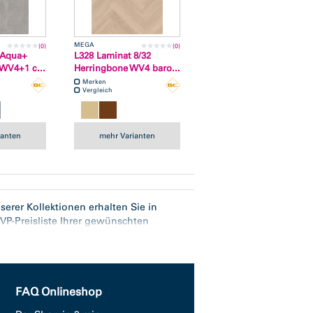
MEGA
(0)
(0)
 Aqua+
L328 Laminat 8/32
 WV4+1 c...
Herringbone WV4 baro...
Merken
Vergleich
ianten
mehr Varianten
erer Kollektionen erhalten Sie in
VP-Preisliste Ihrer gewünschten
 EVP Preisliste Kollektion L328.
FAQ Onlineshop