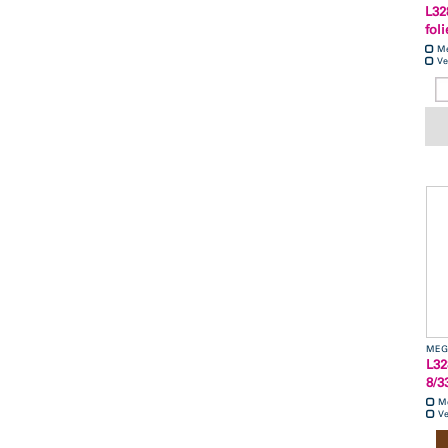
L32
foli
M
Ve
MEG
L32
8/3
M
Ve