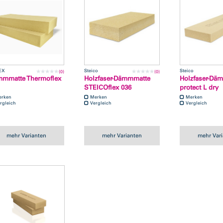
EX
Steico
Steico
(0)
(0)
mmatte Thermoflex
Holzfaser-Dämmmatte
Holzfaser-Däm
STEICOflex 036
protect L dry
erken
Merken
Merken
rgleich
Vergleich
Vergleich
mehr Varianten
mehr Varianten
mehr Var