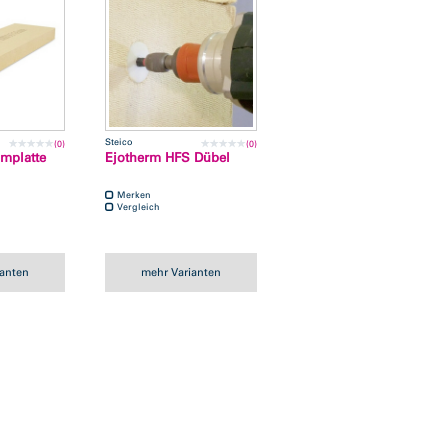
Steico
(0)
(0)
mplatte
Ejotherm HFS Dübel
Merken
Vergleich
ianten
mehr Varianten