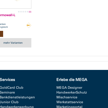
m
(0)
rmowall-L
erken
rgleich
mehr Varianten
Services
Erlebe die MEGA
GoldCard Club
MEGA Designer
Seminare
HandwerkerSchutz
Bankdienstleistungen
Mischservice
Junior Club
Werkstattservice
Handwerkerwerbung
Marketingportal