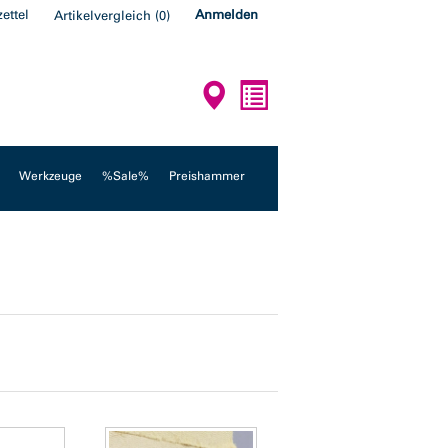
ettel
Anmelden
Artikelvergleich
(
0
)
Werkzeuge
%Sale%
Preishammer