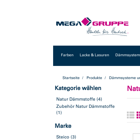
Zum
Zum
Inhalt
Navigationsmenü
springen
springen
Farben
Lacke & Lasuren
Dämmsysteme
Startseite
Produkte
Dämmsysteme un
Nat
Kategorie wählen
Natur Dämmstoffe
(4)
Zubehör Natur Dämmstoffe
(1)
Marke
Steico
(3)