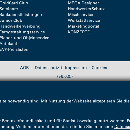
GoldCard Club
MEGA Designer
Seminare
HandwerkerSchutz
Bankdienstleistungen
Mischservice
Junior Club
Werkstattservice
Handwerkerwerbung
Marketingportal
Farbgestaltungsservice
KONZEPTE
Planer- und Objektservice
Autokauf
EVP-Preislisten
AGB
Datenschutz
Impressum
Cookies
(v6.0.0.)
ite notwendig sind. Mit Nutzung der Webseite akzeptieren Sie die
g
.
enutzerfreundlichkeit und für Statistikzwecke genutzt werden. F
timmung. Weitere Informationen dazu finden Sie in unserer
Datensc