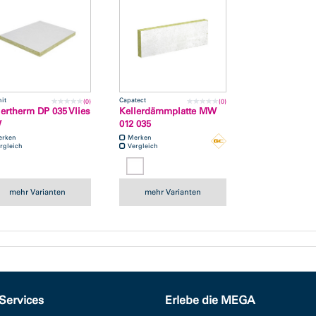
it
Capatect
(0)
(0)
lertherm DP 035 Vlies
Kellerdämmplatte MW
W
012 035
erken
Merken
rgleich
Vergleich
mehr Varianten
mehr Varianten
Services
Erlebe die MEGA