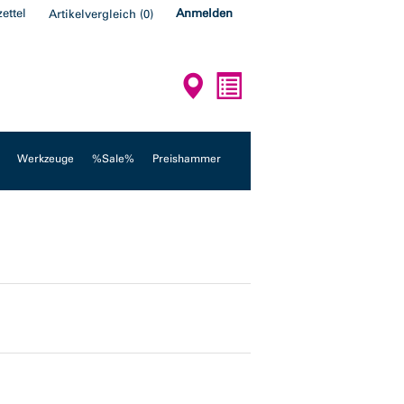
ettel
Anmelden
Artikelvergleich
(
0
)
Werkzeuge
%Sale%
Preishammer