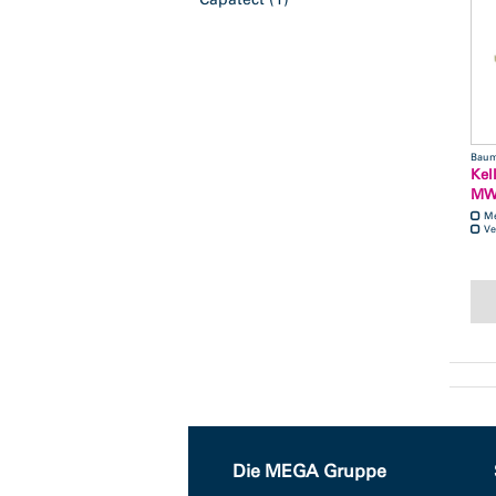
Baum
Kel
M
M
Ve
Die MEGA Gruppe