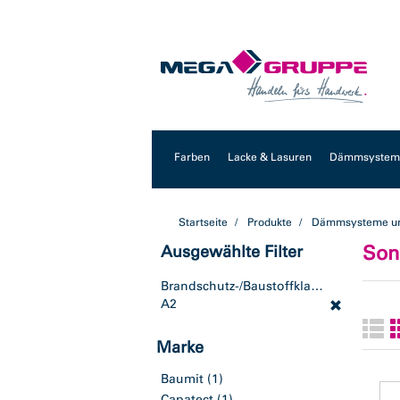
Zum
Zum
Inhalt
Navigationsmenü
springen
springen
Farben
Lacke & Lasuren
Dämmsysteme
Startseite
Produkte
Dämmsysteme un
Son
Ausgewählte Filter
Brandschutz-/Baustoffklassen:
A2
Marke
Baumit
(1)
Capatect
(1)