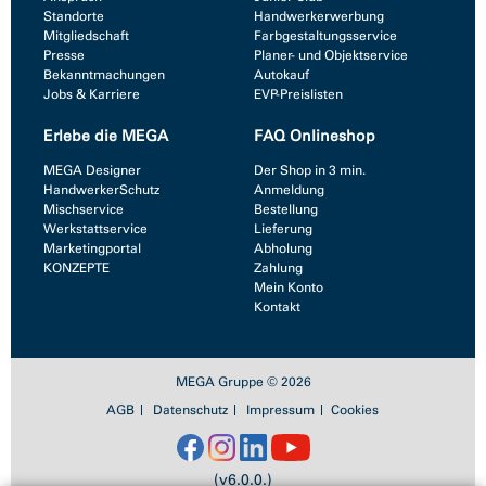
Standorte
Handwerkerwerbung
Mitgliedschaft
Farbgestaltungsservice
Presse
Planer- und Objektservice
Bekanntmachungen
Autokauf
Jobs & Karriere
EVP-Preislisten
Erlebe die MEGA
FAQ Onlineshop
MEGA Designer
Der Shop in 3 min.
HandwerkerSchutz
Anmeldung
Mischservice
Bestellung
Werkstattservice
Lieferung
Marketingportal
Abholung
KONZEPTE
Zahlung
Mein Konto
Kontakt
MEGA Gruppe © 2026
AGB
Datenschutz
Impressum
Cookies
(v6.0.0.)