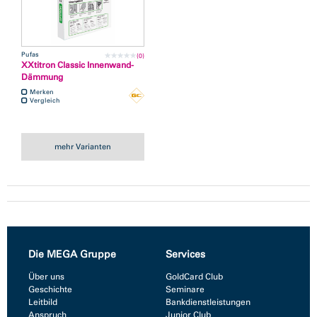
Pufas
(0)
XXtitron Classic Innenwand-
Dämmung
Merken
Vergleich
mehr Varianten
Die MEGA Gruppe
Services
Über uns
GoldCard Club
Geschichte
Seminare
Leitbild
Bankdienstleistungen
Anspruch
Junior Club