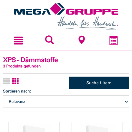
Zum
Zum
Inhal
Navi
sprin
sprin
XPS - Dämmstoffe
3 Produkte gefunden
Suche filtern
Sortieren nach: