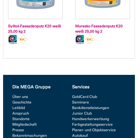
Sylitol-Fassadenputz K20 weiß
Muresko Fassadenputz K20
25,00 kg 2
weiß 25,00 kg 2
Die MEGA Gruppe
Services
Über uns
GoldCard Club
Geschichte
Seminare
Leitbild
Bankdienstleistungen
Anspruch
Junior Club
Standorte
Handwerkerwerbung
Mitgliedschaft
Farbgestaltungsservice
Presse
Planer- und Objektservice
Bekanntmachungen
Autokauf