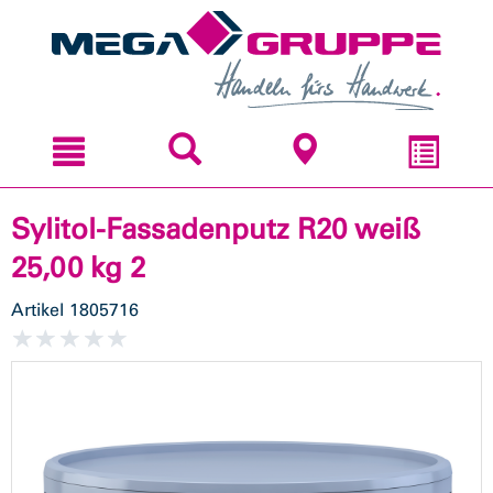
Zum
Zum
Inhal
Navi
sprin
sprin
Sylitol-Fassadenputz R20 weiß
25,00 kg 2
Artikel
1805716