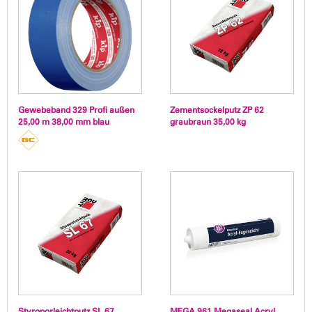
Gewebeband 329 Profi außen
Zementsockelputz ZP 62
25,00 m 38,00 mm blau
graubraun 35,00 kg
Styroporleichtputz SL 67
MEGA 961 Megaseal Acryl