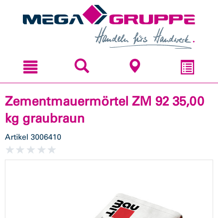
Zum
Zum
Inhal
Navi
sprin
sprin
Zementmauermörtel ZM 92 35,00
kg graubraun
Artikel
3006410