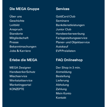
Die MEGA Gruppe
Services
Über uns
GoldCard Club
Geschichte
Seminare
Leitbild
Bankdienstleistungen
Anspruch
Junior Club
Standorte
Handwerkerwerbung
Mitgliedschaft
Farbgestaltungsservice
Presse
Planer- und Objektservice
Bekanntmachungen
Autokauf
Jobs & Karriere
EVP-Preislisten
Erlebe die MEGA
FAQ Onlineshop
MEGA Designer
Der Shop in 3 min.
HandwerkerSchutz
Anmeldung
Mischservice
Bestellung
Werkstattservice
Lieferung
Marketingportal
Abholung
KONZEPTE
Zahlung
Mein Konto
Kontakt