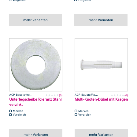
mehr Varianten
mehr Varianten
ACP Baustofftechnik
ACP Baustofftechnik
(0)
(0)
Unterlegscheibe Toleranz Stahl
Multi-Knoten-Dübel mit Kragen
verzinkt
Merken
Merken
Vergleich
Vergleich
mehr Varianten
mehr Varianten