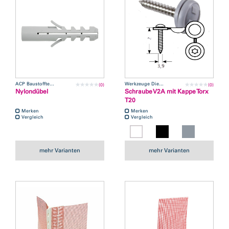
ACP Baustofftechnik
Werkzeuge Dietrich
(0)
(0)
Nylondübel
Schraube V2A mit Kappe Torx
T20
Merken
Merken
Vergleich
Vergleich
mehr Varianten
mehr Varianten