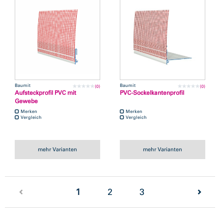
Baumit
Baumit
(0)
(0)
Aufsteckprofil PVC mit
PVC-Sockelkantenprofil
Gewebe
Merken
Merken
Vergleich
Vergleich
mehr Varianten
mehr Varianten
(current)
1
2
3