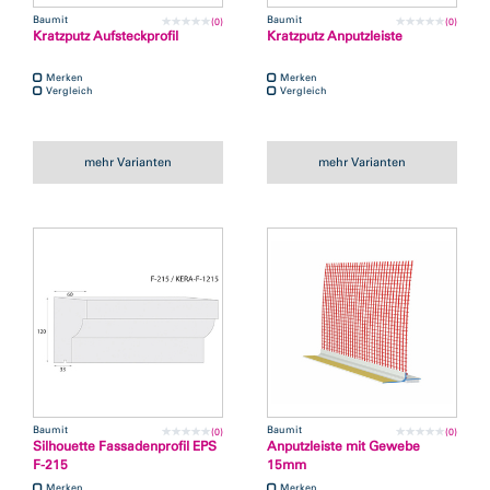
Baumit
Baumit
(0)
(0)
Kratzputz Aufsteckprofil
Kratzputz Anputzleiste
Merken
Merken
Vergleich
Vergleich
mehr Varianten
mehr Varianten
Baumit
Baumit
(0)
(0)
Silhouette Fassadenprofil EPS
Anputzleiste mit Gewebe
F-215
15mm
Merken
Merken