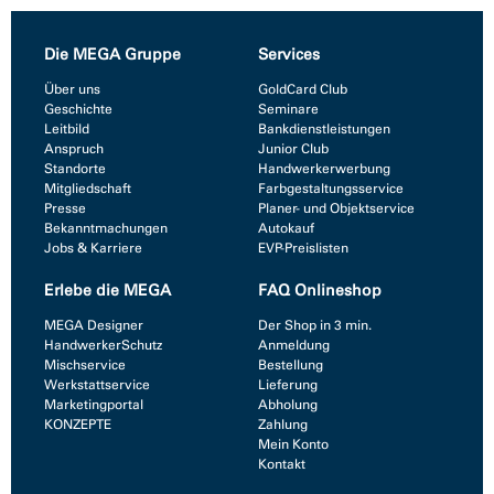
Die MEGA Gruppe
Services
Über uns
GoldCard Club
Geschichte
Seminare
Leitbild
Bankdienstleistungen
Anspruch
Junior Club
Standorte
Handwerkerwerbung
Mitgliedschaft
Farbgestaltungsservice
Presse
Planer- und Objektservice
Bekanntmachungen
Autokauf
Jobs & Karriere
EVP-Preislisten
Erlebe die MEGA
FAQ Onlineshop
MEGA Designer
Der Shop in 3 min.
HandwerkerSchutz
Anmeldung
Mischservice
Bestellung
Werkstattservice
Lieferung
Marketingportal
Abholung
KONZEPTE
Zahlung
Mein Konto
Kontakt