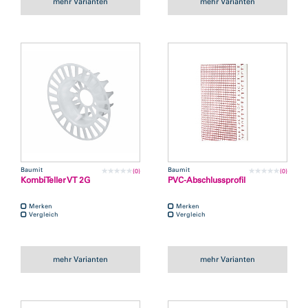
mehr Varianten
mehr Varianten
Baumit
Baumit
(0)
(0)
KombiTeller VT 2G
PVC-Abschlussprofil
Merken
Merken
Vergleich
Vergleich
mehr Varianten
mehr Varianten