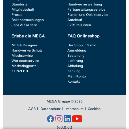
Standorte
Handwerkerwerbung
Mitgliedschaft
Farbgestaltungsservice
Presse
Planer- und Objektservice
Bekanntmachungen
Autokauf
Jobs & Karriere
EVP-Preislisten
Erlebe die MEGA
FAQ Onlineshop
MEGA Designer
Der Shop in 3 min.
HandwerkerSchutz
Anmeldung
Mischservice
Bestellung
Werkstattservice
Lieferung
Marketingportal
Abholung
KONZEPTE
Zahlung
Mein Konto
Kontakt
MEGA Gruppe © 2026
AGB
Datenschutz
Impressum
Cookies
(v6.0.0.)