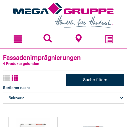
Zum
Zum
Inhal
Navi
sprin
sprin
Fassadenimprägnierungen
4 Produkte gefunden
Suche filtern
Sortieren nach: