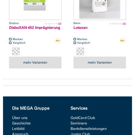
Disbon
Keim
(0)
(0)
DisboXAN 452 Imprägnierung
Lotexan
Merken
Merken
Vergleich
Vergleich
mehr Varianten
mehr Varianten
Die MEGA Gruppe
Services
Über uns
GoldCard Club
Geschichte
Seminare
Leitbild
Bankdienstleistungen
Anspruch
Junior Club