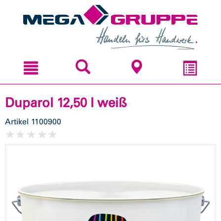
Zum
Zum
Inhal
Navi
sprin
sprin
Duparol 12,50 l weiß
Artikel
1100900