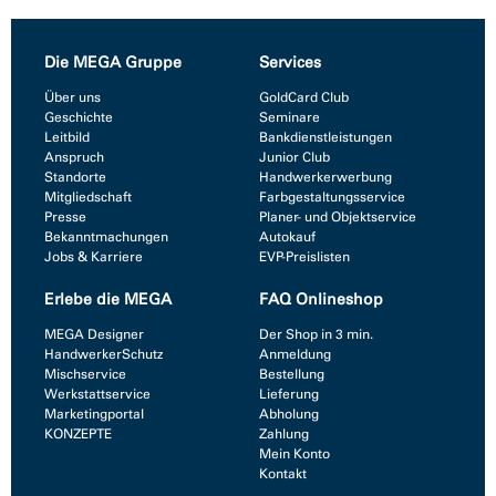
Die MEGA Gruppe
Services
Über uns
GoldCard Club
Geschichte
Seminare
Leitbild
Bankdienstleistungen
Anspruch
Junior Club
Standorte
Handwerkerwerbung
Mitgliedschaft
Farbgestaltungsservice
Presse
Planer- und Objektservice
Bekanntmachungen
Autokauf
Jobs & Karriere
EVP-Preislisten
Erlebe die MEGA
FAQ Onlineshop
MEGA Designer
Der Shop in 3 min.
HandwerkerSchutz
Anmeldung
Mischservice
Bestellung
Werkstattservice
Lieferung
Marketingportal
Abholung
KONZEPTE
Zahlung
Mein Konto
Kontakt