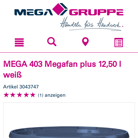
Zum
Zum
Inhal
Navi
sprin
sprin
MEGA 403 Megafan plus 12,50 l
weiß
Artikel
3043747
anzeigen
(1)