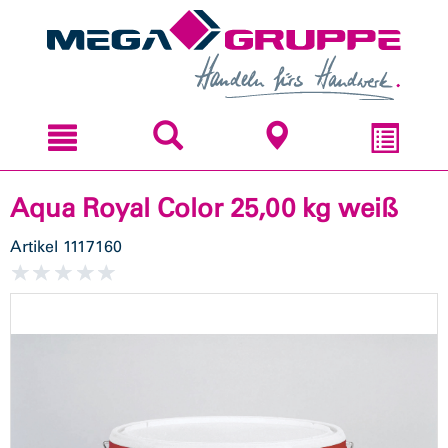
Zum
Zum
Inhal
Navi
sprin
sprin
Aqua Royal Color 25,00 kg weiß
Artikel
1117160