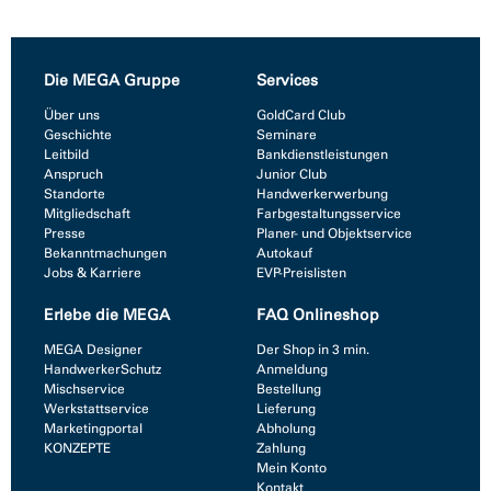
Die MEGA Gruppe
Services
Über uns
GoldCard Club
Geschichte
Seminare
Leitbild
Bankdienstleistungen
Anspruch
Junior Club
Standorte
Handwerkerwerbung
Mitgliedschaft
Farbgestaltungsservice
Presse
Planer- und Objektservice
Bekanntmachungen
Autokauf
Jobs & Karriere
EVP-Preislisten
Erlebe die MEGA
FAQ Onlineshop
MEGA Designer
Der Shop in 3 min.
HandwerkerSchutz
Anmeldung
Mischservice
Bestellung
Werkstattservice
Lieferung
Marketingportal
Abholung
KONZEPTE
Zahlung
Mein Konto
Kontakt