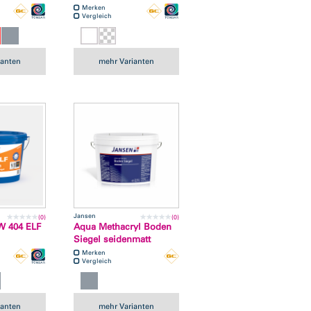
Merken
Vergleich
ianten
mehr Varianten
Jansen
(0)
(0)
W 404 ELF
Aqua Methacryl Boden
Siegel seidenmatt
Merken
Vergleich
ianten
mehr Varianten