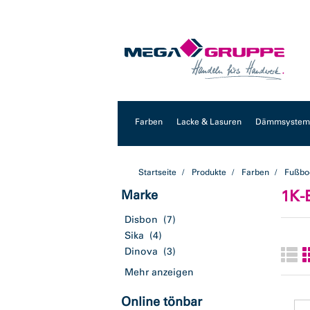
Zum
Zum
Inhalt
Navigationsmenü
springen
springen
Farben
Lacke & Lasuren
Dämmsysteme
Startseite
Produkte
Farben
Fußbo
1K-
Marke
Disbon
(7)
Sika
(4)
Dinova
(3)
Mehr anzeigen
Online tönbar