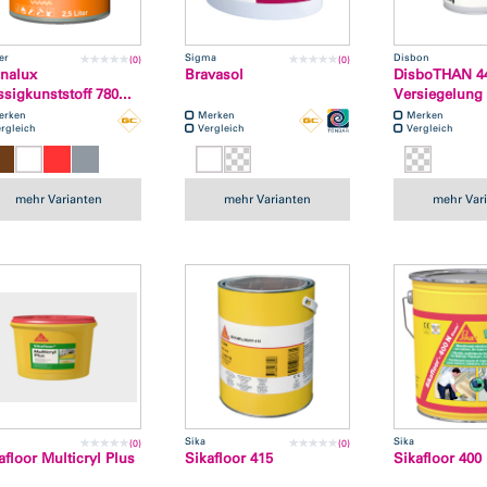
er
Sigma
Disbon
(0)
(0)
nalux
Bravasol
DisboTHAN 44
ssigkunststoff 780...
Versiegelung
erken
Merken
Merken
rgleich
Vergleich
Vergleich
mehr Varianten
mehr Varianten
mehr Var
Sika
Sika
(0)
(0)
afloor Multicryl Plus
Sikafloor 415
Sikafloor 400 