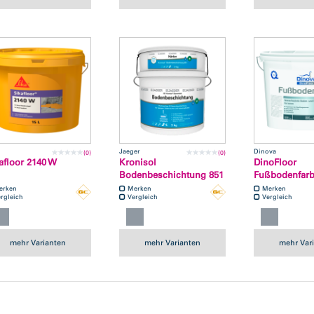
Jaeger
Dinova
(0)
(0)
afloor 2140 W
Kronisol
DinoFloor
Bodenbeschichtung 851
Fußbodenfar
erken
Merken
Merken
rgleich
Vergleich
Vergleich
mehr Varianten
mehr Varianten
mehr Var