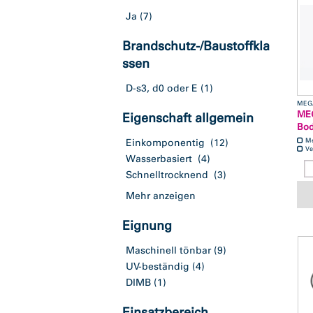
Ja
(7)
Brandschutz-/Baustoffkla
ssen
D-s3, d0 oder E
(1)
MEG
MEG
Eigenschaft allgemein
Bod
M
Einkomponentig
(12)
Ve
Wasserbasiert
(4)
Schnelltrocknend
(3)
Mehr anzeigen
Eignung
Maschinell tönbar
(9)
UV-beständig
(4)
DIMB
(1)
Einsatzbereich