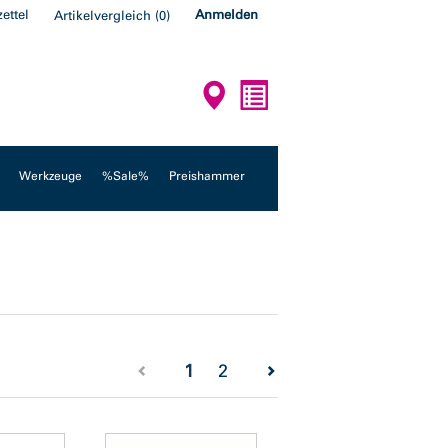
ettel
Anmelden
Artikelvergleich
(
0
)
Werkzeuge
%Sale%
Preishammer
(current)
1
2