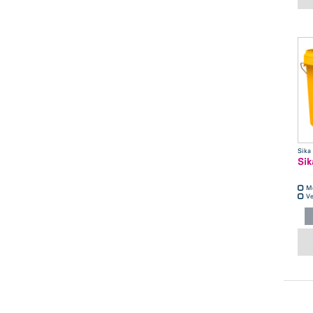
Sika
Sik
M
Ve