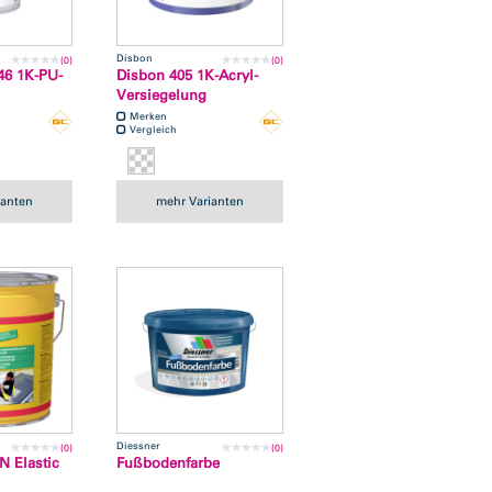
Disbon
(0)
(0)
6 1K-PU-
Disbon 405 1K-Acryl-
Versiegelung
Merken
Vergleich
ianten
mehr Varianten
Diessner
(0)
(0)
N Elastic
Fußbodenfarbe