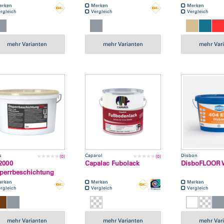
erken
Merken
Merken
rgleich
Vergleich
Vergleich
mehr Varianten
mehr Varianten
mehr Var
s
Caparol
Disbon
(0)
(0)
 2000
Capalac Fubolack
DisboFLOOR 
perrbeschichtung
erken
Merken
Merken
rgleich
Vergleich
Vergleich
mehr Varianten
mehr Varianten
mehr Var