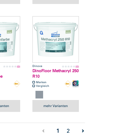
Dinova
(0)
(0)
DinoFloor Methacryl 250
be
R10
Merken
Vergleich
ianten
mehr Varianten
(current)
1
2