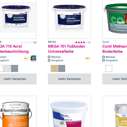
A
MEGA
Conti
(0)
(1)
A 710 Acryl
MEGA 701 Fußboden
Conti Methacr
enbeschichtung
Universalfarbe
Bodenfarbe
erken
Merken
Merken
rgleich
Vergleich
Vergleich
mehr Varianten
mehr Varianten
mehr Var