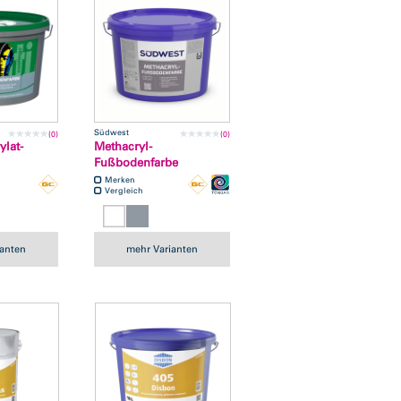
Südwest
(0)
(0)
ylat-
Methacryl-
Fußbodenfarbe
Merken
Vergleich
ianten
mehr Varianten