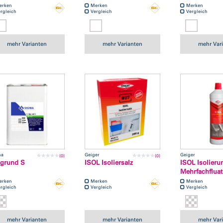
erken
Merken
Merken
rgleich
Vergleich
Vergleich
mehr Varianten
mehr Varianten
mehr Var
ma
Geiger
Geiger
(0)
(0)
grund S
ISOL Isoliersalz
ISOL Isolieru
Mehrfachfluat
erken
Merken
Merken
rgleich
Vergleich
Vergleich
mehr Varianten
mehr Varianten
mehr Var