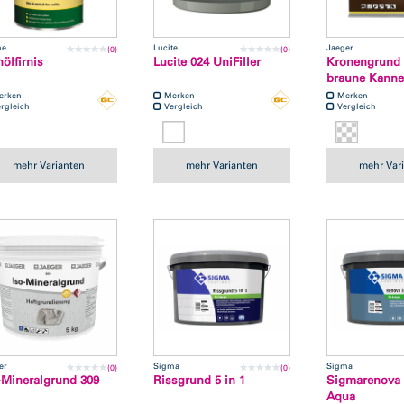
he
Lucite
Jaeger
(0)
(0)
nölfirnis
Lucite 024 UniFiller
Kronengrund 
braune Kanne
erken
Merken
Merken
rgleich
Vergleich
Vergleich
mehr Varianten
mehr Varianten
mehr Var
er
Sigma
Sigma
(0)
(0)
-Mineralgrund 309
Rissgrund 5 in 1
Sigmarenova 
Aqua