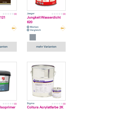
Jaeger
(0)
(0)
121
Jungkeit Wasserdicht
620
Merken
Vergleich
ianten
mehr Varianten
Sigma
(0)
(0)
Isoprimer
Coltura Acrylatfarbe 2K