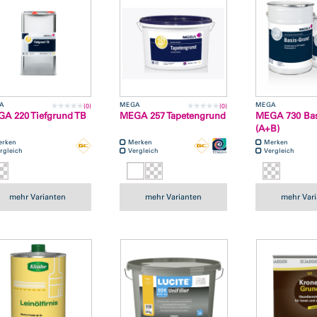
A
MEGA
MEGA
(0)
(0)
A 220 Tiefgrund TB
MEGA 257 Tapetengrund
MEGA 730 Bas
(A+B)
erken
Merken
Merken
rgleich
Vergleich
Vergleich
mehr Varianten
mehr Varianten
mehr Var