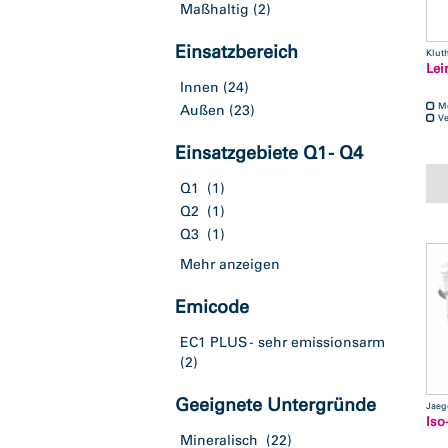
Maßhaltig
(2)
Einsatzbereich
Klut
Lei
Innen
(24)
M
Außen
(23)
Ve
Einsatzgebiete Q1 - Q4
Q1
(1)
Q2
(1)
Q3
(1)
Mehr anzeigen
Emicode
EC1 PLUS - sehr emissionsarm
(2)
Geeignete Untergründe
Jaeg
Iso
Mineralisch
(22)