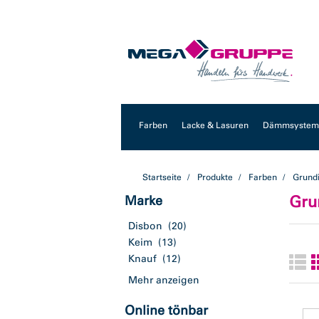
Zum
Zum
Inhalt
Navigationsmenü
springen
springen
Farben
Lacke & Lasuren
Dämmsysteme
Startseite
Produkte
Farben
Grund
Gru
Marke
Disbon
(20)
Keim
(13)
Knauf
(12)
Mehr anzeigen
Online tönbar