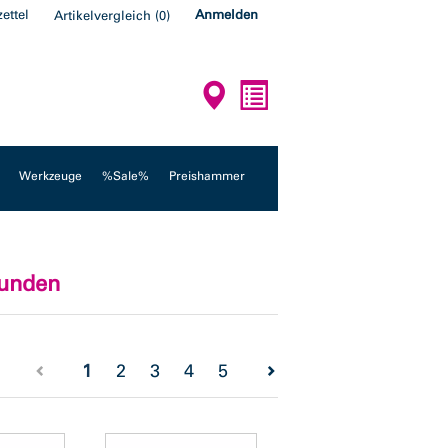
ettel
Anmelden
Artikelvergleich
(
0
)
Werkzeuge
%Sale%
Preishammer
funden
(current)
1
2
3
4
5