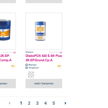
Disbon
(0)
(0)
2K-EP-
DisboPOX 420 E.MI Plus
 Comp.A
2K-EP-Grund.Cp.A
Merken
Vergleich
ianten
mehr Varianten
(current)
1
2
3
4
5