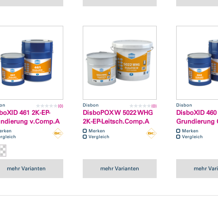
on
Disbon
Disbon
(0)
(0)
boXID 461 2K-EP-
DisboPOX W 5022 WHG
DisboXID 460 
ndierung v.Comp.A
2K-EP-Leitsch.Comp.A
Grundierung
erken
Merken
Merken
rgleich
Vergleich
Vergleich
mehr Varianten
mehr Varianten
mehr Var