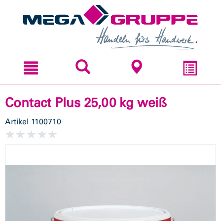
Zum
Zum
Inhal
Navi
sprin
sprin
Contact Plus 25,00 kg weiß
Artikel
1100710