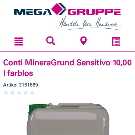
Zum
Zum
Inhal
Navi
sprin
sprin
Conti MineraGrund Sensitivo 10,00
l farblos
Artikel
3161869