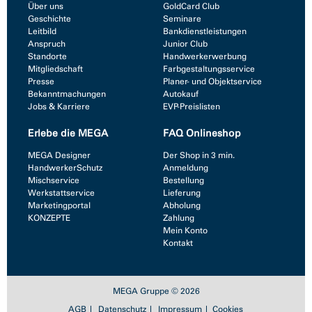
Über uns
GoldCard Club
Geschichte
Seminare
Leitbild
Bankdienstleistungen
Anspruch
Junior Club
Standorte
Handwerkerwerbung
Mitgliedschaft
Farbgestaltungsservice
Presse
Planer- und Objektservice
Bekanntmachungen
Autokauf
Jobs & Karriere
EVP-Preislisten
Erlebe die MEGA
FAQ Onlineshop
MEGA Designer
Der Shop in 3 min.
HandwerkerSchutz
Anmeldung
Mischservice
Bestellung
Werkstattservice
Lieferung
Marketingportal
Abholung
KONZEPTE
Zahlung
Mein Konto
Kontakt
MEGA Gruppe © 2026
AGB
Datenschutz
Impressum
Cookies