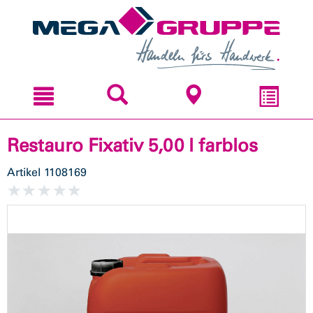
Zum
Zum
Inhal
Navi
sprin
sprin
Restauro Fixativ 5,00 l farblos
Artikel
1108169