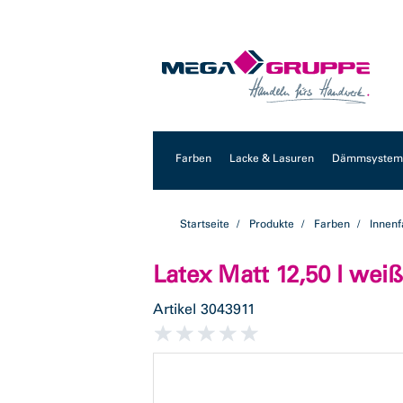
Zum
Zum
Inhalt
Navigationsmenü
springen
springen
Farben
Lacke & Lasuren
Dämmsysteme
Startseite
Produkte
Farben
Innen
Latex Matt 12,50 l wei
Artikel
3043911