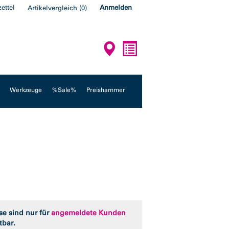
ettel
Anmelden
Artikelvergleich
(
0
)
Werkzeuge
%Sale%
Preishammer
se sind nur für
angemeldete Kunden
tbar.