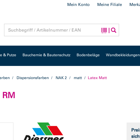
Mein Konto
Meine Filiale
Merkz
 & Putze
Bauchemie & Bautenschutz
Bodenbeläge
Wandbekleidungen
farben
Dispersionsfarben
NAK 2
matt
Latex Matt
ß RM
Prei
sich