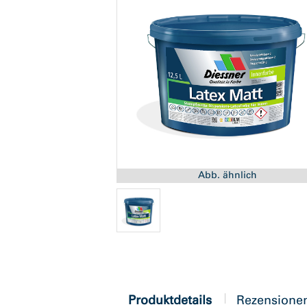
Abb. ähnlich
current
Produktdetails
Rezensione