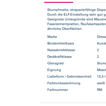
tab:
Stumpfmatte, strapazierfähige Dispe
Durch die ELF-Einstellung sehr gut 
Geeignete Untergründe sind Mauerwer
Faserzementplatten, Raufasertapete
ähnliche Oberflächen.
Marke
Dies
Bindemittelbasis
Kunst
Nassabriebklasse
2
Deckkraftklasse
2
Glanzgrad
Stum
Eignung
Masc
Lieferform / Gebindeeinheit
12,5 
Farbtonbezeichnung
wei
Farbnummer
RM