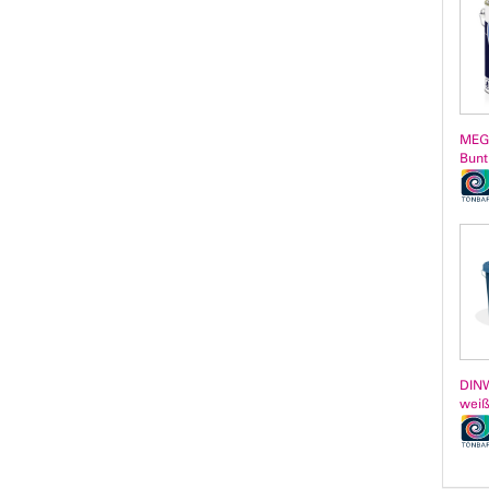
MEGA
Buntl
DINW
wei