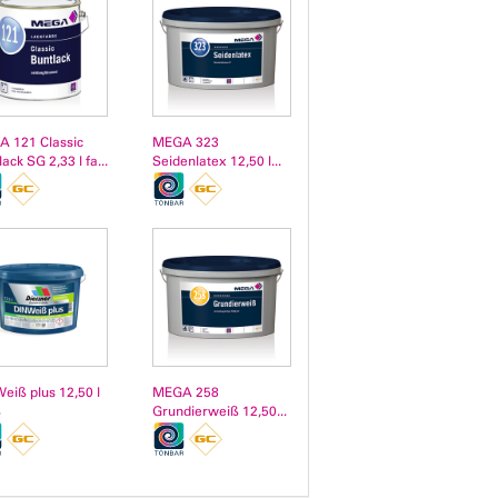
 121 Classic
MEGA 323
ack SG 2,33 l fa...
Seidenlatex 12,50 l...
eiß plus 12,50 l
MEGA 258
ß
Grundierweiß 12,50...