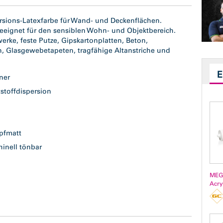
rsions-Latexfarbe für Wand- und Deckenflächen.
geeignet für den sensiblen Wohn- und Objektbereich.
ke, feste Putze, Gipskartonplatten, Beton,
n, Glasgewebetapeten, tragfähige Altanstriche und
sner
stoffdispersion
pfmatt
hinell tönbar
l
ß
MEG
Acry