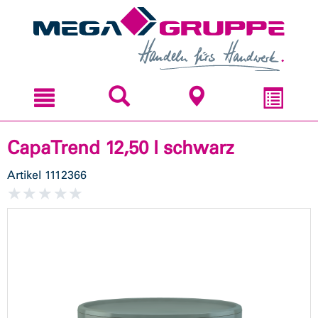
Zum
Zum
Inhal
Navi
sprin
sprin
CapaTrend 12,50 l schwarz
Artikel
1112366