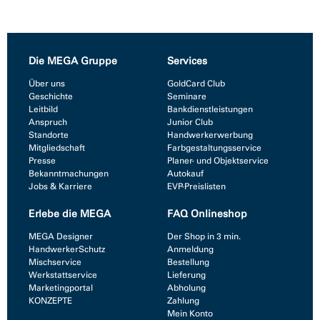
Die MEGA Gruppe
Services
Über uns
GoldCard Club
Geschichte
Seminare
Leitbild
Bankdienstleistungen
Anspruch
Junior Club
Standorte
Handwerkerwerbung
Mitgliedschaft
Farbgestaltungsservice
Presse
Planer- und Objektservice
Bekanntmachungen
Autokauf
Jobs & Karriere
EVP-Preislisten
Erlebe die MEGA
FAQ Onlineshop
MEGA Designer
Der Shop in 3 min.
HandwerkerSchutz
Anmeldung
Mischservice
Bestellung
Werkstattservice
Lieferung
Marketingportal
Abholung
KONZEPTE
Zahlung
Mein Konto