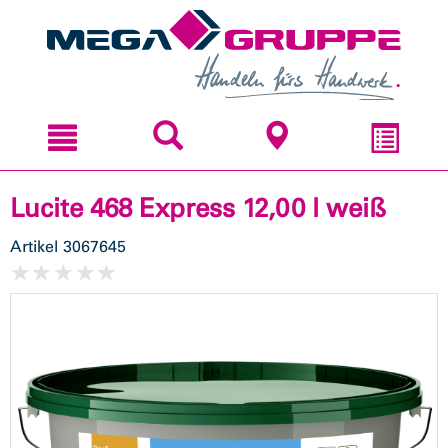
Zum
Zum
Inhal
Navi
sprin
sprin
Lucite 468 Express 12,00 l weiß
Artikel
3067645