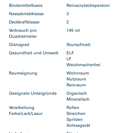
Bindemittelbasis
Reinacrylatdispersion
Nassabriebklasse
3
Deckkraftklasse
2
Verbrauch pro
145 ml
Quadratmeter
Glanzgrad
Stumpfmatt
Gesundheit und Umwelt
ELF
LF
Weichmacherfrei
Raumeignung
Wohnraum
Nutzraum
Reinraum
Geeignete Untergründe
Organisch
Mineralisch
Verarbeitung
Rollen
Farbe/Lack/Lasur
Streichen
Spritzen
Airlessgerät