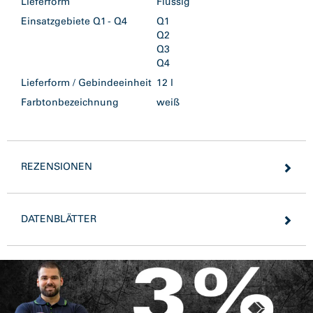
Lieferform
Flüssig
Einsatzgebiete Q1 - Q4
Q1
Q2
Q3
Q4
Lieferform / Gebindeeinheit
12 l
Farbtonbezeichnung
weiß
REZENSIONEN
DATENBLÄTTER