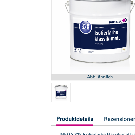
Abb. ähnlich
current
Produktdetails
Rezensione
tab:
MEGA 328 Isolierfarbe klassik-matt i