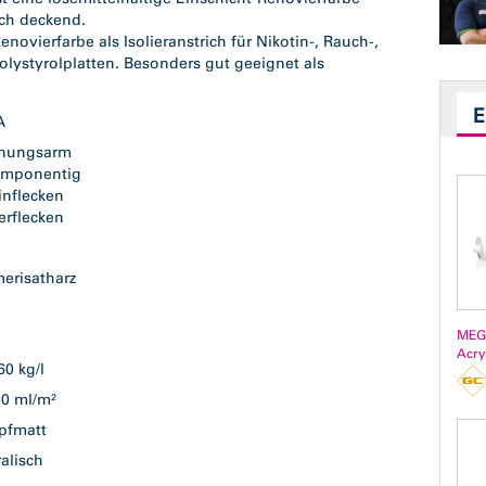
ch deckend.
vierfarbe als Isolieranstrich für Nikotin-, Rauch-,
lystyrolplatten. Besonders gut geeignet als
GA
nungsarm
omponentig
inflecken
erflecken
n
merisatharz
MEG
Acry
,60 kg/l
00 ml/m²
pfmatt
ralisch