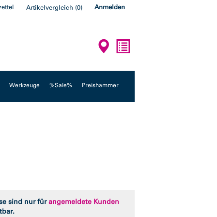
ettel
Anmelden
Artikelvergleich
(
0
)
Werkzeuge
%Sale%
Preishammer
se sind nur für
angemeldete Kunden
tbar.