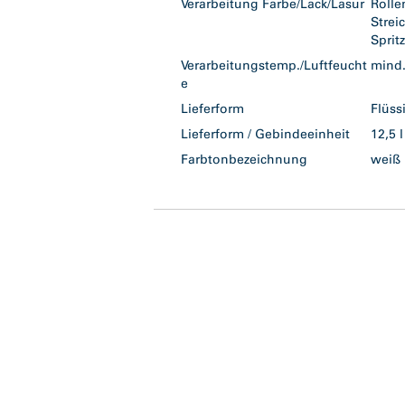
Verarbeitung Farbe/Lack/Lasur
Roll
Stre
Spri
Verarbeitungstemp./Luftfeucht
mind
e
Lieferform
Flüs
Lieferform / Gebindeeinheit
12,5 
Farbtonbezeichnung
wei