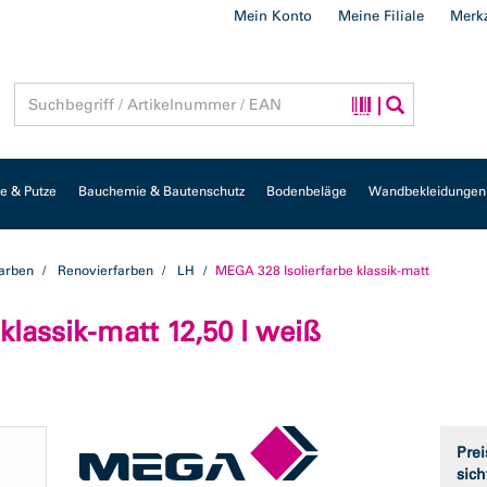
Mein Konto
Meine Filiale
Merkz
 & Putze
Bauchemie & Bautenschutz
Bodenbeläge
Wandbekleidungen
farben
Renovierfarben
LH
MEGA 328 Isolierfarbe klassik-matt
klassik-matt 12,50 l weiß
Prei
sich