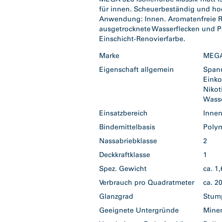
für innen. Scheuerbeständig und ho
Anwendung: Innen. Aromatenfreie Reno
ausgetrocknete Wasserflecken und Po
Einschicht-Renovierfarbe.
Marke
ME
Eigenschaft allgemein
Span
Eink
Nikot
Wass
Einsatzbereich
Inne
Bindemittelbasis
Poly
Nassabriebklasse
2
Deckkraftklasse
1
Spez. Gewicht
ca. 1
Verbrauch pro Quadratmeter
ca. 2
Glanzgrad
Stum
Geeignete Untergründe
Mine