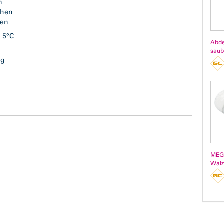
en
ichen
tzen
. 5°C
Abde
saub
sig
l
ß
MEGA
Walz