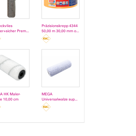
ckvlies
Präzisionskrepp 4344
er+sicher Prem...
50,00 m 30,00 mm o...
 HK Maler-
MEGA
e 10,00 cm
Universalwalze sup...