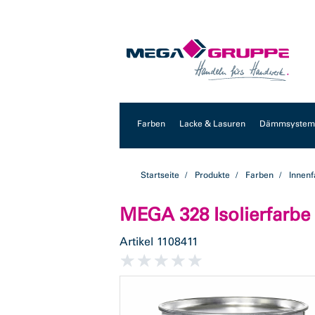
Zum
Zum
Inhalt
Navigationsmenü
springen
springen
Farben
Lacke & Lasuren
Dämmsysteme
Startseite
Produkte
Farben
Innen
MEGA 328 Isolierfarbe 
Artikel
1108411