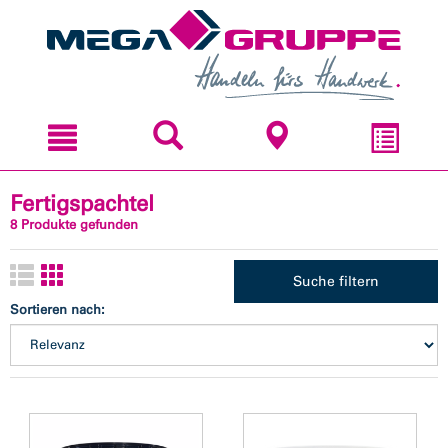
Zum
Zum
Inhal
Navi
sprin
sprin
Fertigspachtel
8 Produkte gefunden
Suche filtern
Sortieren nach: